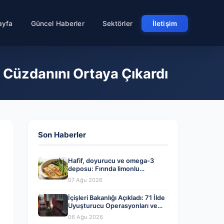
ayfa
Güncel Haberler
Sektörler
İletişim
Cüzdanını Ortaya Çıkardı
Son Haberler
Hafif, doyurucu ve omega-3
deposu: Fırında limonlu
kuşkonmazlı somon tarifi…
07 Ağu 2026
İçişleri Bakanlığı Açıkladı: 71 İlde
Uyuşturucu Operasyonları ve
Tutuklamalar
06 Ağu 2026