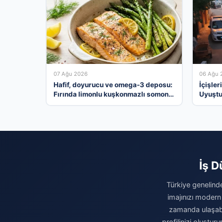
07 Ağu 2026
06 Ağu 
Hafif, doyurucu ve omega-3 deposu:
İçişler
Fırında limonlu kuşkonmazlı somon
Uyuştu
tarifi…
Tutukl
İş D
Türkiye genelinde
imajınızı modern
zamanda ulaşabili
profilinizi oluşturu