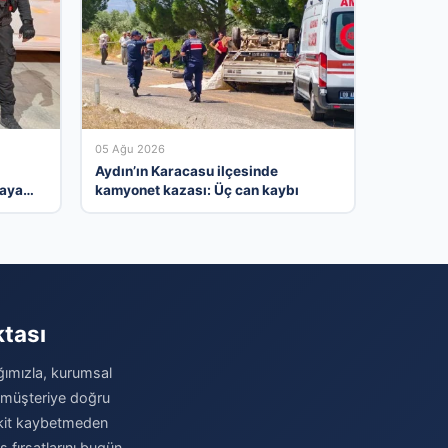
05 Ağu 2026
Aydın’ın Karacasu ilçesinde
taya
kamyonet kazası: Üç can kaybı
ktası
ağımızla, kurumsal
u müşteriye doğru
 Vakit kaybetmeden
iş fırsatlarını bugün