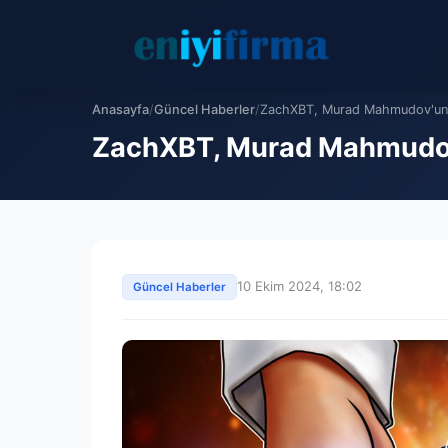
Anasayfa
/
Güncel Haberler
/
ZachXBT, Murad Mahmudov'un 2
ZachXBT, Murad Mahmudov'
10 Ekim 2024, 18:02
Güncel Haberler