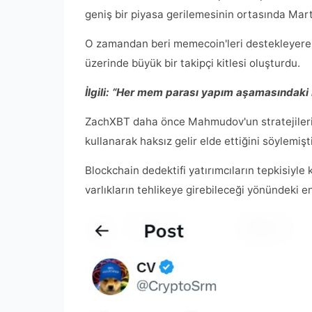
geniş bir piyasa gerilemesinin ortasında Mar
O zamandan beri memecoin'leri destekleyerek 
üzerinde büyük bir takipçi kitlesi oluşturdu.
İlgili:
“Her mem parası yapım aşamasındaki b
ZachXBT daha önce Mahmudov'un stratejileriyle 
kullanarak haksız gelir elde ettiğini söylemişti
Blockchain dedektifi yatırımcıların tepkisiyle
varlıkların tehlikeye girebileceği yönündeki end