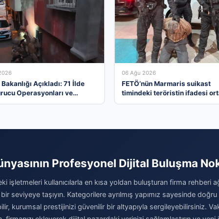
2026
06 Ağu 2026
i Bakanlığı Açıkladı: 71 İlde
FETÖ’nün Marmaris suikast
rucu Operasyonları ve
timindeki teröristin ifadesi or
amalar
çıktı. Gizli toplantıyı anlattı
ünyasının Profesyonel Dijital Buluşma No
ki işletmeleri kullanıcılarla en kısa yoldan buluşturan firma rehberi 
 bir seviyeye taşıyın. Kategorilere ayrılmış yapımız sayesinde doğr
r, kurumsal prestijinizi güvenilir bir altyapıyla sergileyebilirsiniz.
n, firmanızı ekleyerek dijital pazardaki yerinizi sağlamlaştırın ve yeni 