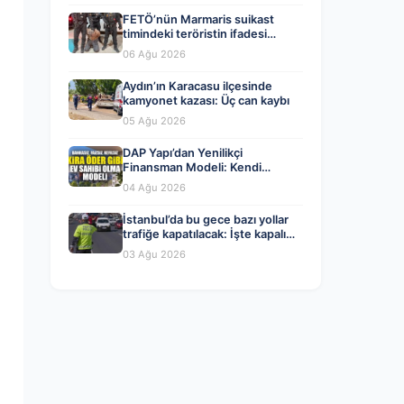
FETÖ’nün Marmaris suikast
timindeki teröristin ifadesi
ortaya çıktı. Gizli toplantıyı
06 Ağu 2026
anlattı
Aydın’ın Karacasu ilçesinde
kamyonet kazası: Üç can kaybı
05 Ağu 2026
DAP Yapı’dan Yenilikçi
Finansman Modeli: Kendi
Kendini Ödeyen Evler Ataşehir
04 Ağu 2026
173’te Başladı
İstanbul’da bu gece bazı yollar
trafiğe kapatılacak: İşte kapalı
yollar ve alternatif güzergahlar
03 Ağu 2026