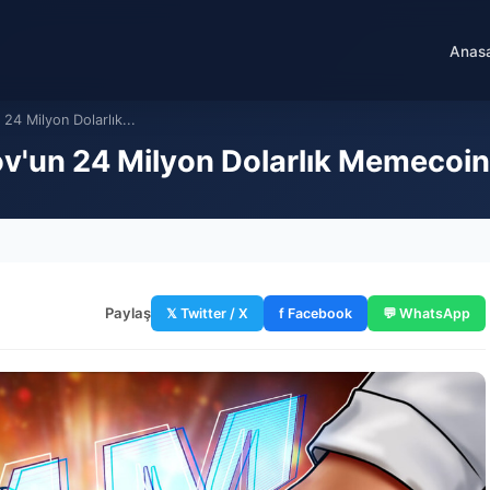
Anas
4 Milyon Dolarlık...
un 24 Milyon Dolarlık Memecoin 
Paylaş
𝕏 Twitter / X
f Facebook
💬 WhatsApp