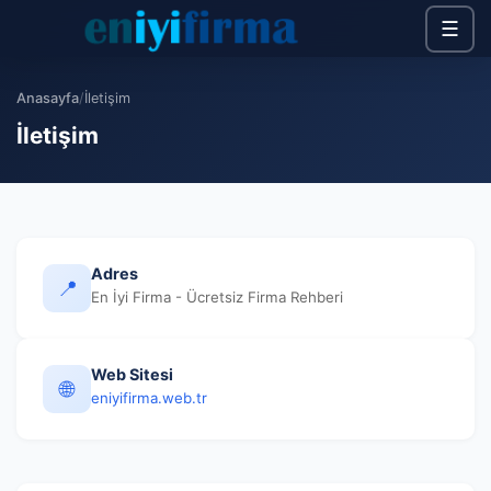
☰
Anasayfa
/
İletişim
İletişim
Adres
📍
En İyi Firma - Ücretsiz Firma Rehberi
Web Sitesi
🌐
eniyifirma.web.tr