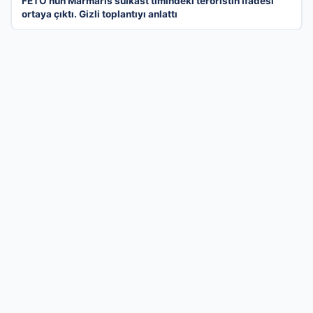
FETÖ’nün Marmaris suikast timindeki teröristin ifadesi
ortaya çıktı. Gizli toplantıyı anlattı
05 Ağu 2026
Aydın’ın Karacasu ilçesinde kamyonet kazası: Üç can
kaybı
İş Dünyasının Profesyonel Dijital Buluşma
Noktası