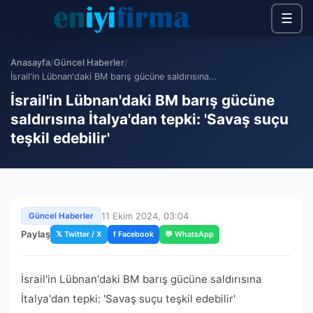
☰
Anasayfa
/
Güncel Haberler
/
İsrail'in Lübnan'daki BM barış gücüne saldırısına...
İsrail'in Lübnan'daki BM barış gücüne
saldırısına İtalya'dan tepki: 'Savaş suçu
teşkil edebilir'
11 Ekim 2024, 03:04
Güncel Haberler
Paylaş
𝕏 Twitter / X
f Facebook
💬 WhatsApp
İsrail'in Lübnan'daki BM barış gücüne saldırısına
İtalya'dan tepki: 'Savaş suçu teşkil edebilir'