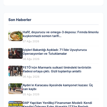
Son Haberler
Hafif, doyurucu ve omega-3 deposu: Fırında limonlu
kuşkonmazlı somon tarifi…
07 Ağu 2026
İçişleri Bakanlığı Açıkladı: 71 İlde Uyuşturucu
Operasyonları ve Tutuklamalar
06 Ağu 2026
FETÖ’nün Marmaris suikast timindeki teröristin
ifadesi ortaya çıktı. Gizli toplantıyı anlattı
06 Ağu 2026
Aydın’ın Karacasu ilçesinde kamyonet kazası: Üç
can kaybı
05 Ağu 2026
DAP Yapı’dan Yenilikçi Finansman Modeli: Kendi
Kendini Ödeyen Evler Ataşehir 173’te Başladı