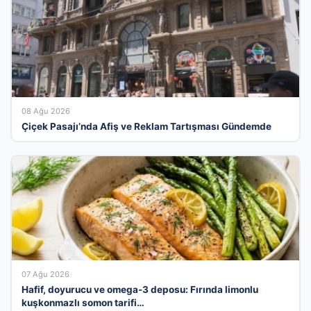
08 Ağu 2026
Çiçek Pasajı’nda Afiş ve Reklam Tartışması Gündemde
07 Ağu 2026
Hafif, doyurucu ve omega-3 deposu: Fırında limonlu
kuşkonmazlı somon tarifi…