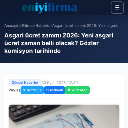
☰
Anasayfa
/
Güncel Haberler
/
Asgari ücret zammı 2026: Yeni asgari...
Asgari ücret zammı 2026: Yeni asgari
ücret zaman belli olacak? Gözler
komisyon tarihinde
30 Eylül 2025, 12:30
Güncel Haberler
Paylaş
𝕏 Twitter / X
f Facebook
💬 WhatsApp