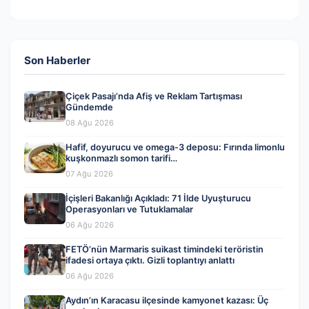
Son Haberler
Çiçek Pasajı’nda Afiş ve Reklam Tartışması
Gündemde
08 Ağu 2026
Hafif, doyurucu ve omega-3 deposu: Fırında limonlu
kuşkonmazlı somon tarifi…
07 Ağu 2026
İçişleri Bakanlığı Açıkladı: 71 İlde Uyuşturucu
Operasyonları ve Tutuklamalar
06 Ağu 2026
FETÖ’nün Marmaris suikast timindeki teröristin
ifadesi ortaya çıktı. Gizli toplantıyı anlattı
06 Ağu 2026
Aydın’ın Karacasu ilçesinde kamyonet kazası: Üç