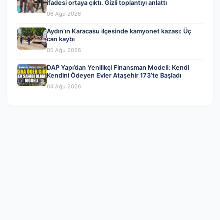
ifadesi ortaya çıktı. Gizli toplantıyı anlattı
06 Ağu 2026
Aydın’ın Karacasu ilçesinde kamyonet kazası: Üç
can kaybı
05 Ağu 2026
DAP Yapı’dan Yenilikçi Finansman Modeli: Kendi
Kendini Ödeyen Evler Ataşehir 173’te Başladı
04 Ağu 2026