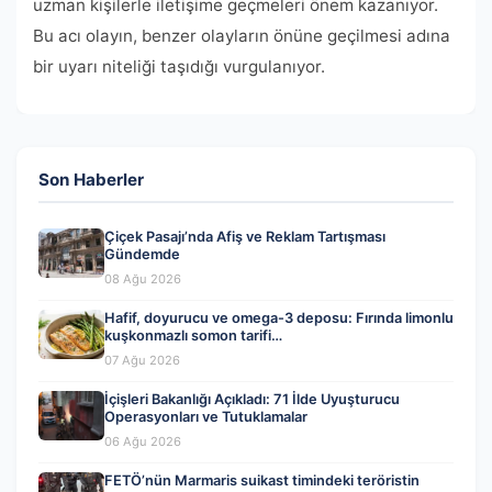
uzman kişilerle iletişime geçmeleri önem kazanıyor.
Bu acı olayın, benzer olayların önüne geçilmesi adına
bir uyarı niteliği taşıdığı vurgulanıyor.
Son Haberler
Çiçek Pasajı’nda Afiş ve Reklam Tartışması
Gündemde
08 Ağu 2026
Hafif, doyurucu ve omega-3 deposu: Fırında limonlu
kuşkonmazlı somon tarifi…
07 Ağu 2026
İçişleri Bakanlığı Açıkladı: 71 İlde Uyuşturucu
Operasyonları ve Tutuklamalar
06 Ağu 2026
FETÖ’nün Marmaris suikast timindeki teröristin