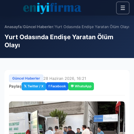
☰
Anasayfa
/
Güncel Haberler
/
Yurt Odasında Endişe Yaratan Ölüm Olayı
Yurt Odasında Endişe Yaratan Ölüm
Olayı
28 Haziran 2026, 16:21
Güncel Haberler
Paylaş
𝕏 Twitter / X
f Facebook
💬 WhatsApp