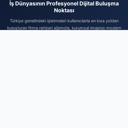
İş Dünyasının Profesyonel Dijital Buluşma
Noktası
Türkiye genelindeki işletmeleri kullanıcılarla en kısa yoldan
buluşturan firma rehberi ağımızla, kurumsal imajınızı modern
bir seviyeye taşıyın. Kategorilere ayrılmış yapımız sayesinde
doğru müşteriye doğru zamanda ulaşabilir, kurumsal
prestijinizi güvenilir bir altyapıyla sergileyebilirsiniz. Vakit
kaybetmeden profilinizi oluşturun, firmanızı ekleyerek dijital
pazardaki yerinizi sağlamlaştırın ve yeni iş fırsatlarını bugün
yakalayın. İşinizi büyütmek ve dijitalin tüm avantajlarından
yararlanmak için profesyonel çözümlerimiz sizi bekliyor.
Firma Ekle
© 2026 En İyi Firma - Ücretsiz Firma Rehberi. Tüm hakları saklıdır.