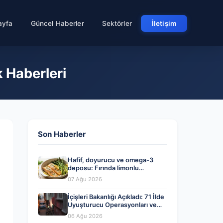
ayfa
Güncel Haberler
Sektörler
İletişim
k Haberleri
Son Haberler
Hafif, doyurucu ve omega-3
deposu: Fırında limonlu
kuşkonmazlı somon tarifi…
07 Ağu 2026
İçişleri Bakanlığı Açıkladı: 71 İlde
Uyuşturucu Operasyonları ve
Tutuklamalar
06 Ağu 2026