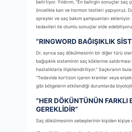
belirtiyor. Yıldırım, “En belirgin sonuçlar saç
öncelikle kan ve hormon testleri yapıyoruz. Da
spreyler ve saç bakım şampuanları ekleniyor
tedavileri ile olumlu sonuçlar elde edebiliyoruz
“RINGWORD BAĞIŞIKLIK SİST
Dr. ayrıca saç dökülmesinin bir diğer türü olan
bağışıklık sisteminin saç köklerine saldırmas
hastalıklarla ilişkilendiriliyor.” Saçkıranın bul
“Tedavide kortizon içeren kremler veya enjeks
gibi bölgelerin etkilendiği durumlarda biyoloji
“HER DÖKÜNTÜNÜN FARKLI 
GEREKLİDİR”
Saç dökülmesinin sebeplerinin kişiden kişiye d