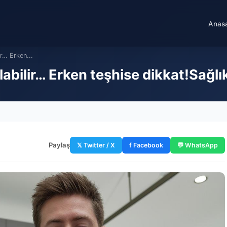
Anas
ir… Erken...
labilir… Erken teşhise dikkat!Sağlı
Paylaş
𝕏 Twitter / X
f Facebook
💬 WhatsApp