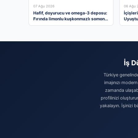
07 Ağu 2026
06 Ağu 
Hafif, doyurucu ve omega-3 deposu:
İçişler
Fırında limonlu kuşkonmazlı somon
Uyuştu
tarifi…
Tutukl
İş D
Türkiye genelinde
imajınızı modern
zamanda ulaşabili
profilinizi oluşturu
yakalayın. İşinizi 