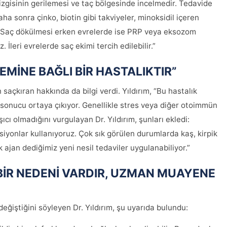
 çizgisinin gerilemesi ve taç bölgesinde incelmedir. Tedavide
ha sonra çinko, biotin gibi takviyeler, minoksidil içeren
. Saç dökülmesi erken evrelerde ise PRP veya eksozom
. İleri evrelerde saç ekimi tercih edilebilir.”
EMİNE BAĞLI BİR HASTALIKTIR”
 saçkıran hakkında da bilgi verdi. Yıldırım, “Bu hastalık
ı sonucu ortaya çıkıyor. Genellikle stres veya diğer otoimmün
aşıcı olmadığını vurgulayan Dr. Yıldırım, şunları ekledi:
iyonlar kullanıyoruz. Çok sık görülen durumlarda kaş, kirpik
k ajan dediğimiz yeni nesil tedaviler uygulanabiliyor.”
BİR NEDENİ VARDIR, UZMAN MUAYENE
eğiştiğini söyleyen Dr. Yıldırım, şu uyarıda bulundu: