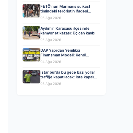
FETÖ’nün Marmaris suikast
timindeki teröristin ifadesi
ortaya çıktı. Gizli toplantıyı
06 Ağu 2026
anlattı
Aydın’ın Karacasu ilçesinde
kamyonet kazası: Üç can kaybı
05 Ağu 2026
DAP Yapı’dan Yenilikçi
Finansman Modeli: Kendi
Kendini Ödeyen Evler Ataşehir
04 Ağu 2026
173’te Başladı
İstanbul’da bu gece bazı yollar
trafiğe kapatılacak: İşte kapalı
yollar ve alternatif güzergahlar
03 Ağu 2026