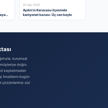
05 Ağu 2026
Aydın’ın Karacasu ilçesinde
taya
kamyonet kazası: Üç can kaybı
ktası
ağımızla, kurumsal
u müşteriye doğru
 Vakit kaybetmeden
iş fırsatlarını bugün
el çözümlerimiz sizi