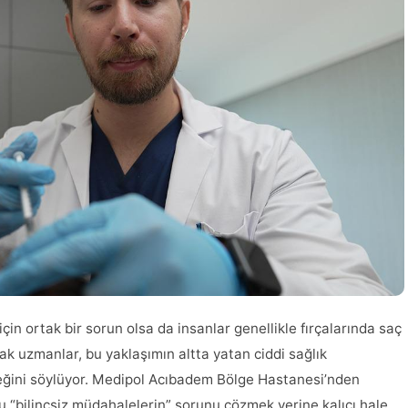
in ortak bir sorun olsa da insanlar genellikle fırçalarında saç
ak uzmanlar, bu yaklaşımın altta yatan ciddi sağlık
eceğini söylüyor. Medipol Acıbadem Bölge Hastanesi’nden
u “bilinçsiz müdahalelerin” sorunu çözmek yerine kalıcı hale