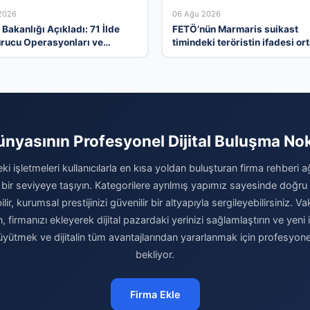
2026
06 Ağu 2026
i Bakanlığı Açıkladı: 71 İlde
FETÖ’nün Marmaris suikast
rucu Operasyonları ve
timindeki teröristin ifadesi or
amalar
çıktı. Gizli toplantıyı anlattı
ünyasının Profesyonel Dijital Buluşma No
ki işletmeleri kullanıcılarla en kısa yoldan buluşturan firma rehberi 
 bir seviyeye taşıyın. Kategorilere ayrılmış yapımız sayesinde doğr
r, kurumsal prestijinizi güvenilir bir altyapıyla sergileyebilirsiniz.
n, firmanızı ekleyerek dijital pazardaki yerinizi sağlamlaştırın ve yeni 
büyütmek ve dijitalin tüm avantajlarından yararlanmak için profesyon
bekliyor.
Firma Ekle