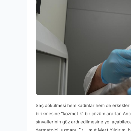
Saç dökülmesi hem kadınlar hem de erkekler iç
birikmesine “kozmetik” bir çözüm ararlar. Anc
sinyallerinin göz ardı edilmesine yol açabil
dermatoloji uzmanı. Dr. Umut Mert Yıldırım, b