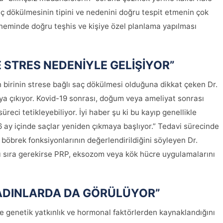
saç dökülmesinin tipini ve nedenini doğru tespit etmenin çok
öneminde doğru teşhis ve kişiye özel planlama yapılması
 STRES NEDENİYLE GELİŞİYOR”
 birinin strese bağlı saç dökülmesi olduğuna dikkat çeken Dr.
ya çıkıyor. Kovid-19 sonrası, doğum veya ameliyat sonrası
üreci tetikleyebiliyor. İyi haber şu ki bu kayıp genellikle
6 ay içinde saçlar yeniden çıkmaya başlıyor.” Tedavi sürecinde
e böbrek fonksiyonlarının değerlendirildiğini söyleyen Dr.
anı sıra gerekirse PRP, eksozom veya kök hücre uygulamalarını
KADINLARDA DA GÖRÜLÜYOR”
e genetik yatkınlık ve hormonal faktörlerden kaynaklandığını