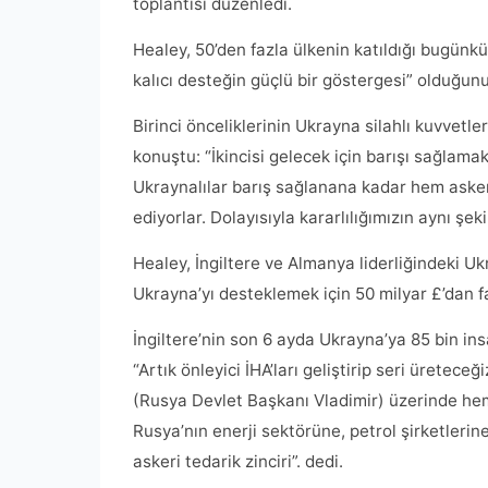
toplantısı düzenledi.
Healey, 50’den fazla ülkenin katıldığı bugünk
kalıcı desteğin güçlü bir göstergesi” olduğunu
Birinci önceliklerinin Ukrayna silahlı kuvvetle
konuştu: “İkincisi gelecek için barışı sağlama
Ukraynalılar barış sağlanana kadar hem aske
ediyorlar. Dolayısıyla kararlılığımızın aynı şe
Healey, İngiltere ve Almanya liderliğindeki
Ukrayna’yı desteklemek için 50 milyar £’dan f
İngiltere’nin son 6 ayda Ukrayna’ya 85 bin ins
“Artık önleyici İHA’ları geliştirip seri üretec
(Rusya Devlet Başkanı Vladimir) üzerinde hem
Rusya’nın enerji sektörüne, petrol şirketlerine
askeri tedarik zinciri”. dedi.