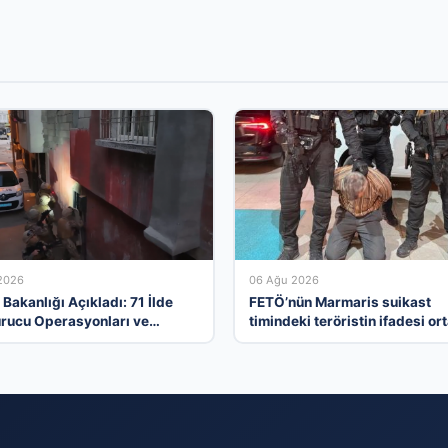
2026
06 Ağu 2026
i Bakanlığı Açıkladı: 71 İlde
FETÖ’nün Marmaris suikast
rucu Operasyonları ve
timindeki teröristin ifadesi or
amalar
çıktı. Gizli toplantıyı anlattı