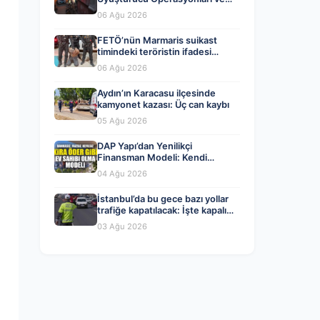
Tutuklamalar
06 Ağu 2026
FETÖ’nün Marmaris suikast
timindeki teröristin ifadesi
ortaya çıktı. Gizli toplantıyı
06 Ağu 2026
anlattı
Aydın’ın Karacasu ilçesinde
kamyonet kazası: Üç can kaybı
05 Ağu 2026
DAP Yapı’dan Yenilikçi
Finansman Modeli: Kendi
Kendini Ödeyen Evler Ataşehir
04 Ağu 2026
173’te Başladı
İstanbul’da bu gece bazı yollar
trafiğe kapatılacak: İşte kapalı
yollar ve alternatif güzergahlar
03 Ağu 2026