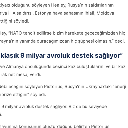
tiyacı olduğunu söyleyen Healey, Rusya’nın saldırılarının
a’ya İHA saldırısı, Estonya hava sahasının ihlali, Moldova
tiğini söyledi.
ealey, “NATO tehdit edilirse bizim harekete geçeceğimizden hiç
ayna’nın yanında duracağımızdan hiç şüphesi olmasın.” dedi.
klaşık 9 milyar avroluk destek sağlıyor”
ve Almanya öncülüğünde beşinci kez buluştuklarını ve bir kez
arak net mesaj verdi.
ileceğini söyleyen Pistorius, Rusya’nın Ukrayna’daki “enerji
rörize ettiğini” söyledi.
 9 milyar avroluk destek sağlıyor. Biz de bu seviyede
i.
a savunma konusunun oluşturduğunu belirten Pistorius,