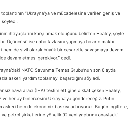
ü toplantının “Ukrayna’ya ve mücadelesine verilen geniş ve
 söyledi.
rinin ihtiyaçlarını karşılamak olduğunu belirten Healey, şöyle
ktır. Üçüncüsü ise daha fazlasını yapmaya hazır olmaktır.
ri hem de sivil olarak büyük bir cesaretle savaşmaya devam
kilde devam etmesi gerekiyor.” dedi.
 Ukrayna’daki NATO Savunma Temas Grubu’nun son 8 ayda
azla askeri yardım toplamayı başardığını söyledi.
ansız hava aracı (İHA) teslim ettiğine dikkat çeken Healey,
eğiz ve her ay binlercesini Ukrayna’ya göndereceğiz. Putin
 askeri hem de ekonomik baskıyı artırıyoruz. Bugün İngiltere,
 ve petrol şirketlerine yönelik 92 yeni yaptırımı onayladı.”