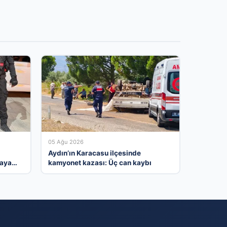
05 Ağu 2026
Aydın’ın Karacasu ilçesinde
taya
kamyonet kazası: Üç can kaybı