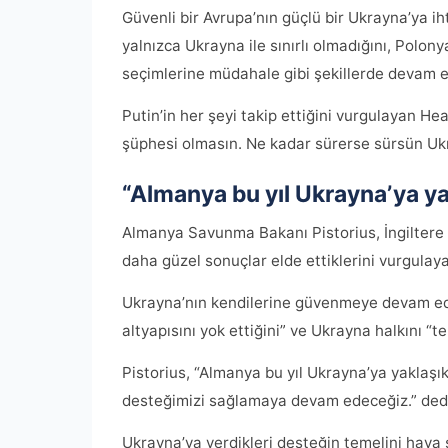
Güvenli bir Avrupa’nın güçlü bir Ukrayna’ya ih
yalnızca Ukrayna ile sınırlı olmadığını, Polony
seçimlerine müdahale gibi şekillerde devam et
Putin’in her şeyi takip ettiğini vurgulayan H
şüphesi olmasın. Ne kadar sürerse sürsün Ukr
“Almanya bu yıl Ukrayna’ya ya
Almanya Savunma Bakanı Pistorius, İngiltere 
daha güzel sonuçlar elde ettiklerini vurgulay
Ukrayna’nın kendilerine güvenmeye devam edeb
altyapısını yok ettiğini” ve Ukrayna halkını “te
Pistorius, “Almanya bu yıl Ukrayna’ya yaklaşık
desteğimizi sağlamaya devam edeceğiz.” ded
Ukrayna’ya verdikleri desteğin temelini hav