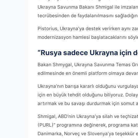
Ukrayna Savunma Bakanı Shmigal ile imzalana
tecrübesinden de faydalanılmasını sağladığını
Pistorius, Ukrayna’ya destek verirken aynı z
modernizasyon hamlesi başlatacaklarını söyle
“Rusya sadece Ukrayna için de
Bakan Shmygal, Ukrayna Savunma Temas Grubu
edilmesinde en önemli platform olmaya devam 
Ukrayna’nın barışa kararlı olduğunu vurgulay
için en büyük tehdit olduğunu biliyoruz. Dolay
artırmak ve bu savaşı durdurmak için somut ad
Shmigal, ABD’nin Ukrayna’ya silah ve teçhizat
(PURL)” programına değinerek, programa katk
Danimarka, Norveç ve Slovenya’ya teşekkür et