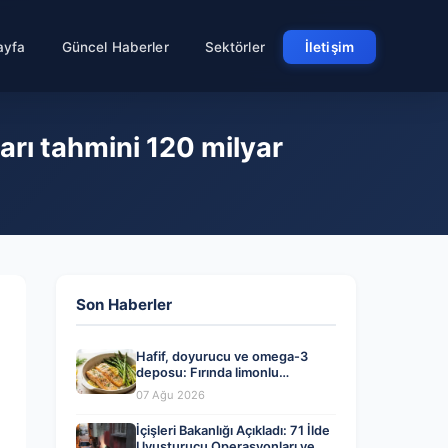
ayfa
Güncel Haberler
Sektörler
İletişim
rı tahmini 120 milyar
Son Haberler
Hafif, doyurucu ve omega-3
deposu: Fırında limonlu
kuşkonmazlı somon tarifi…
07 Ağu 2026
İçişleri Bakanlığı Açıkladı: 71 İlde
Uyuşturucu Operasyonları ve