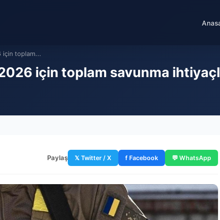
Anas
için toplam...
026 için toplam savunma ihtiyaçla
Paylaş
𝕏 Twitter / X
f Facebook
💬 WhatsApp