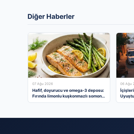
Diğer Haberler
07 Ağu 2026
06 Ağu 
Hafif, doyurucu ve omega-3 deposu:
İçişler
Fırında limonlu kuşkonmazlı somon
Uyuştu
tarifi…
Tutukl