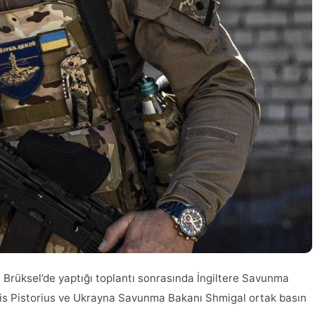
üksel’de yaptığı toplantı sonrasında İngiltere Savunma
s Pistorius ve Ukrayna Savunma Bakanı Shmigal ortak basın