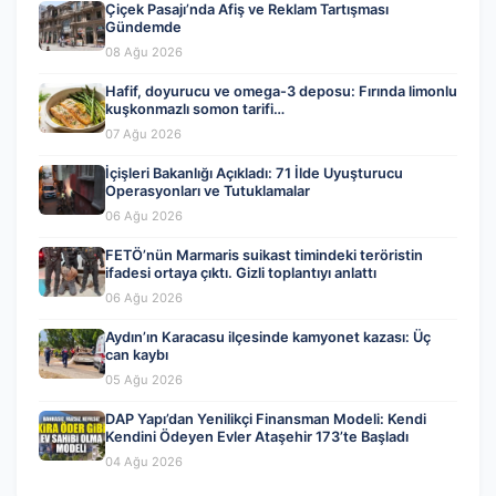
Çiçek Pasajı’nda Afiş ve Reklam Tartışması
Gündemde
08 Ağu 2026
Hafif, doyurucu ve omega-3 deposu: Fırında limonlu
kuşkonmazlı somon tarifi…
07 Ağu 2026
İçişleri Bakanlığı Açıkladı: 71 İlde Uyuşturucu
Operasyonları ve Tutuklamalar
06 Ağu 2026
FETÖ’nün Marmaris suikast timindeki teröristin
ifadesi ortaya çıktı. Gizli toplantıyı anlattı
06 Ağu 2026
Aydın’ın Karacasu ilçesinde kamyonet kazası: Üç
can kaybı
05 Ağu 2026
DAP Yapı’dan Yenilikçi Finansman Modeli: Kendi
Kendini Ödeyen Evler Ataşehir 173’te Başladı
04 Ağu 2026