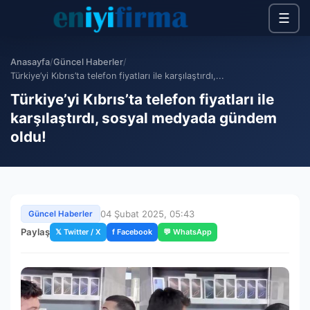
☰
Anasayfa
/
Güncel Haberler
/
Türkiye’yi Kıbrıs’ta telefon fiyatları ile karşılaştırdı,...
Türkiye’yi Kıbrıs’ta telefon fiyatları ile
karşılaştırdı, sosyal medyada gündem
oldu!
04 Şubat 2025, 05:43
Güncel Haberler
Paylaş
𝕏 Twitter / X
f Facebook
💬 WhatsApp