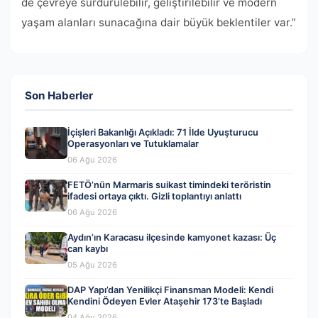
de çevreye sürdürülebilir, geliştirilebilir ve modern
yaşam alanları sunacağına dair büyük beklentiler var.”
Son Haberler
İçişleri Bakanlığı Açıkladı: 71 İlde Uyuşturucu
Operasyonları ve Tutuklamalar
06 Ağu 2026
FETÖ’nün Marmaris suikast timindeki teröristin
ifadesi ortaya çıktı. Gizli toplantıyı anlattı
06 Ağu 2026
Aydın’ın Karacasu ilçesinde kamyonet kazası: Üç
can kaybı
05 Ağu 2026
DAP Yapı’dan Yenilikçi Finansman Modeli: Kendi
Kendini Ödeyen Evler Ataşehir 173’te Başladı
04 Ağu 2026