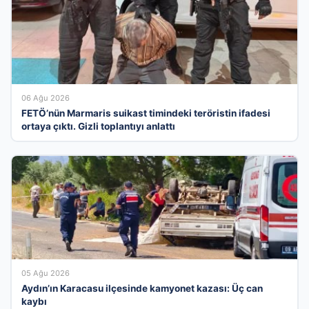
06 Ağu 2026
FETÖ’nün Marmaris suikast timindeki teröristin ifadesi
ortaya çıktı. Gizli toplantıyı anlattı
05 Ağu 2026
Aydın’ın Karacasu ilçesinde kamyonet kazası: Üç can
kaybı