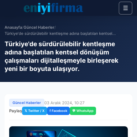
☰
Anasayfa
/
Güncel Haberler
/
Türkiye'de sürdürülebilir kentleşme adına başlatılan kentsel...
Türkiye'de sürdürülebilir kentleşme
adına başlatılan kentsel dönüşüm
çalışmaları dijitalleşmeyle birleşerek
yeni bir boyuta ulaşıyor.
03 Aralık 2024, 10:27
Güncel Haberler
Paylaş
𝕏 Twitter / X
f Facebook
💬 WhatsApp