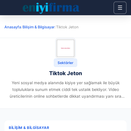
☰
Anasayfa
/
Bilişim & Bilgisayar
/
Tiktok Jeton
Sektörler
Tiktok Jeton
Yeni sosyal medya alanında kişiye yer sağlamak ile büyük
topluluklara sunum etmek ciddi tek ustalık bekliyor. Video
üreticilerinin online sohbetlerde dikkat uyandırması yanı sıra
hayranlarıyla diyalog kurabilmesi adına çeşitli araçlara lüzumu
bulunmaktadır. Şu aşamada profilinizdeki...
BILIŞIM & BILGISAYAR