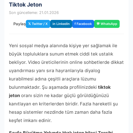
Tiktok Jeton
Son güncelleme: 21.01.2026
Paylaş
𝕏 Twitter / X
in LinkedIn
f Facebook
💬 WhatsApp
Yeni sosyal medya alanında kişiye yer sağlamak ile
büyük topluluklara sunum etmek ciddi tek ustalık
bekliyor. Video üreticilerinin online sohbetlerde dikkat
uyandırması yanı sıra hayranlarıyla diyalog
kurabilmesi adına çeşitli araçlara lüzumu
bulunmaktadır. Şu aşamada profilinizdeki
tiktok
jeton
oranı sizin ne kadar güçlü görüldüğünüzü
kanıtlayan en kriterlerden biridir. Fazla hareketli şu
hesap sistemler nezdinde tüm zaman daha fazla
keşfet imkanı edinir.
Sayfa Büyütme Yolunda Hızlı jeton hilesi Tercihi