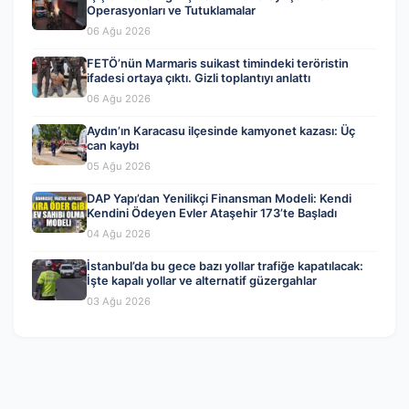
Operasyonları ve Tutuklamalar
06 Ağu 2026
FETÖ’nün Marmaris suikast timindeki teröristin
ifadesi ortaya çıktı. Gizli toplantıyı anlattı
06 Ağu 2026
Aydın’ın Karacasu ilçesinde kamyonet kazası: Üç
can kaybı
05 Ağu 2026
DAP Yapı’dan Yenilikçi Finansman Modeli: Kendi
Kendini Ödeyen Evler Ataşehir 173’te Başladı
04 Ağu 2026
İstanbul’da bu gece bazı yollar trafiğe kapatılacak:
İşte kapalı yollar ve alternatif güzergahlar
03 Ağu 2026