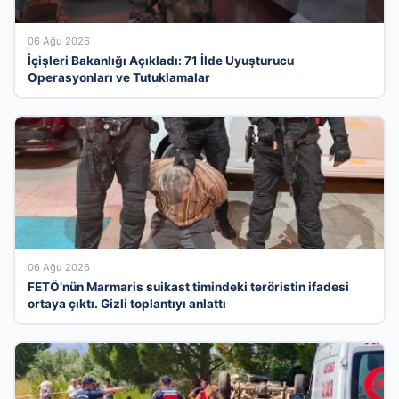
06 Ağu 2026
İçişleri Bakanlığı Açıkladı: 71 İlde Uyuşturucu
Operasyonları ve Tutuklamalar
06 Ağu 2026
FETÖ’nün Marmaris suikast timindeki teröristin ifadesi
ortaya çıktı. Gizli toplantıyı anlattı