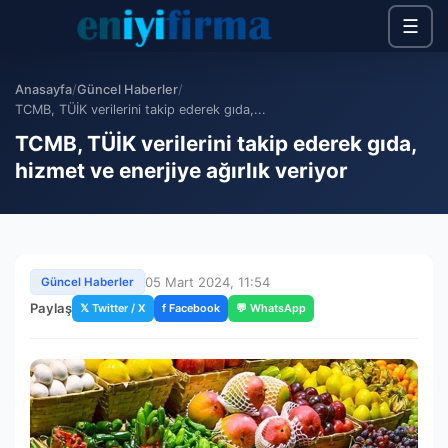
☰
Anasayfa
/
Güncel Haberler
/
TCMB, TÜİK verilerini takip ederek gıda,...
TCMB, TÜİK verilerini takip ederek gıda,
hizmet ve enerjiye ağırlık veriyor
05 Mart 2024, 11:54
Güncel Haberler
Paylaş
𝕏 Twitter / X
f Facebook
💬 WhatsApp