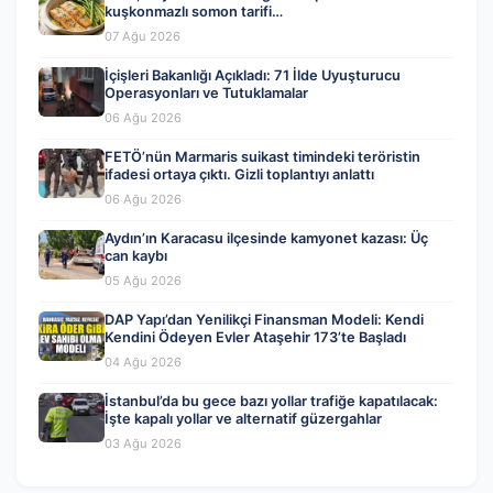
kuşkonmazlı somon tarifi…
07 Ağu 2026
İçişleri Bakanlığı Açıkladı: 71 İlde Uyuşturucu
Operasyonları ve Tutuklamalar
06 Ağu 2026
FETÖ’nün Marmaris suikast timindeki teröristin
ifadesi ortaya çıktı. Gizli toplantıyı anlattı
06 Ağu 2026
Aydın’ın Karacasu ilçesinde kamyonet kazası: Üç
can kaybı
05 Ağu 2026
DAP Yapı’dan Yenilikçi Finansman Modeli: Kendi
Kendini Ödeyen Evler Ataşehir 173’te Başladı
04 Ağu 2026
İstanbul’da bu gece bazı yollar trafiğe kapatılacak:
İşte kapalı yollar ve alternatif güzergahlar
03 Ağu 2026