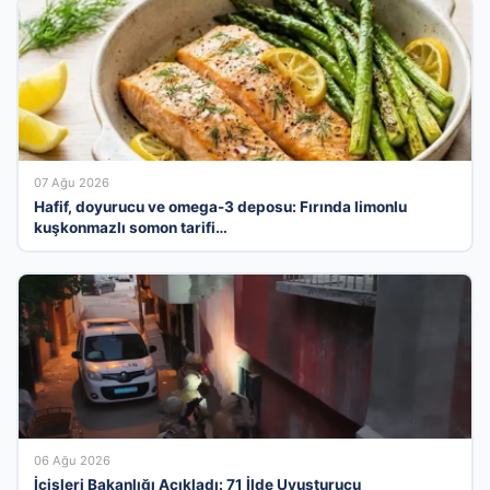
07 Ağu 2026
Hafif, doyurucu ve omega-3 deposu: Fırında limonlu
kuşkonmazlı somon tarifi…
06 Ağu 2026
İçişleri Bakanlığı Açıkladı: 71 İlde Uyuşturucu