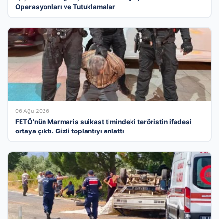
Operasyonları ve Tutuklamalar
06 Ağu 2026
FETÖ’nün Marmaris suikast timindeki teröristin ifadesi
ortaya çıktı. Gizli toplantıyı anlattı