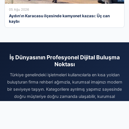
05 Ağu 2026
Aydın’ın Karacasu ilçesinde kamyonet kazası: Üç can
kaybı
İş Dünyasının Profesyonel Dijital Buluşma
Noktası
Türkiye genelindeki işletmeleri kullanıcılarla en kısa yoldan
buluşturan firma rehberi ağımızla, kurumsal imajınızı modern
bir seviyeye taşıyın. Kategorilere ayrılmış yapımız sayesinde
doğru müşteriye doğru zamanda ulaşabilir, kurumsal
prestijinizi güvenilir bir altyapıyla sergileyebilirsiniz. Vakit
kaybetmeden profilinizi oluşturun, firmanızı ekleyerek dijital
pazardaki yerinizi sağlamlaştırın ve yeni iş fırsatlarını bugün
yakalayın. İşinizi büyütmek ve dijitalin tüm avantajlarından