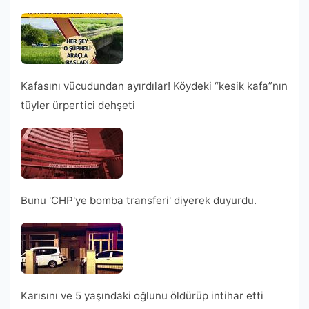
Kafasını vücudundan ayırdılar! Köydeki “kesik kafa”nın
tüyler ürpertici dehşeti
Bunu 'CHP'ye bomba transferi' diyerek duyurdu.
Karısını ve 5 yaşındaki oğlunu öldürüp intihar etti