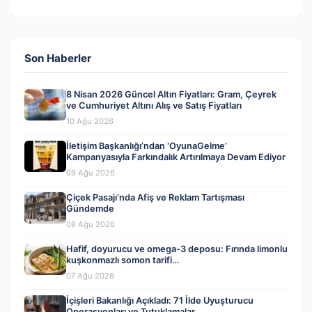
Son Haberler
8 Nisan 2026 Güncel Altın Fiyatları: Gram, Çeyrek
ve Cumhuriyet Altını Alış ve Satış Fiyatları
10 Ağu 2026
İletişim Başkanlığı’ndan ‘OyunaGelme’
Kampanyasıyla Farkındalık Artırılmaya Devam Ediyor
09 Ağu 2026
Çiçek Pasajı’nda Afiş ve Reklam Tartışması
Gündemde
08 Ağu 2026
Hafif, doyurucu ve omega-3 deposu: Fırında limonlu
kuşkonmazlı somon tarifi…
07 Ağu 2026
İçişleri Bakanlığı Açıkladı: 71 İlde Uyuşturucu
Operasyonları ve Tutuklamalar