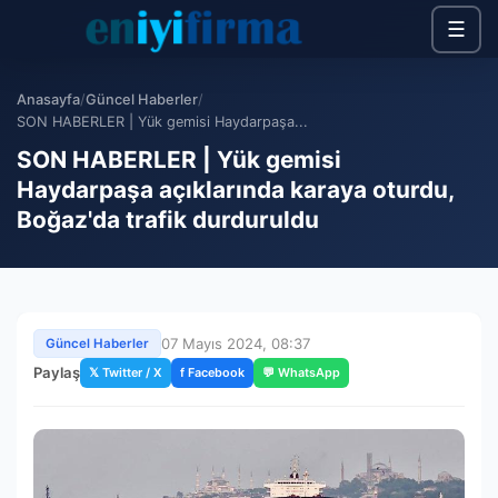
☰
Anasayfa
/
Güncel Haberler
/
SON HABERLER | Yük gemisi Haydarpaşa...
SON HABERLER | Yük gemisi
Haydarpaşa açıklarında karaya oturdu,
Boğaz'da trafik durduruldu
07 Mayıs 2024, 08:37
Güncel Haberler
Paylaş
𝕏 Twitter / X
f Facebook
💬 WhatsApp