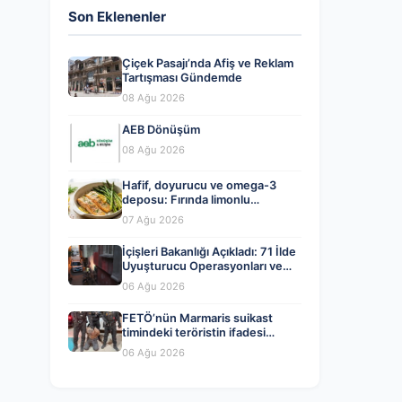
Son Eklenenler
Çiçek Pasajı’nda Afiş ve Reklam
Tartışması Gündemde
08 Ağu 2026
AEB Dönüşüm
08 Ağu 2026
Hafif, doyurucu ve omega-3
deposu: Fırında limonlu
kuşkonmazlı somon tarifi…
07 Ağu 2026
İçişleri Bakanlığı Açıkladı: 71 İlde
Uyuşturucu Operasyonları ve
Tutuklamalar
06 Ağu 2026
FETÖ’nün Marmaris suikast
timindeki teröristin ifadesi
ortaya çıktı. Gizli toplantıyı
06 Ağu 2026
anlattı