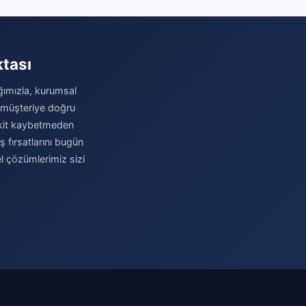
ktası
ağımızla, kurumsal
u müşteriye doğru
 Vakit kaybetmeden
iş fırsatlarını bugün
el çözümlerimiz sizi