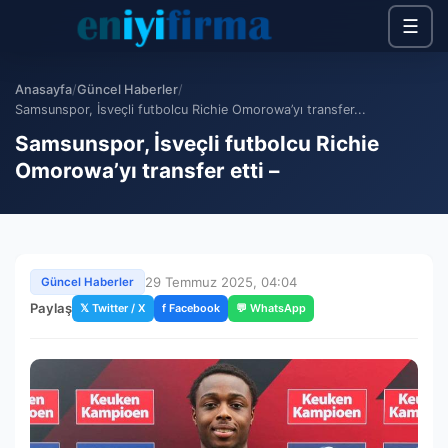
☰
Anasayfa
/
Güncel Haberler
/
Samsunspor, İsveçli futbolcu Richie Omorowa’yı transfer...
Samsunspor, İsveçli futbolcu Richie
Omorowa’yı transfer etti –
29 Temmuz 2025, 04:04
Güncel Haberler
Paylaş
𝕏 Twitter / X
f Facebook
💬 WhatsApp