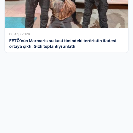
06 Ağu 2026
FETÖ’nün Marmaris suikast timindeki teröristin ifadesi
ortaya çıktı. Gizli toplantıyı anlattı
İş Dünyasının Profesyonel Dijital Buluşma
Noktası
Türkiye genelindeki işletmeleri kullanıcılarla en kısa yoldan
buluşturan firma rehberi ağımızla, kurumsal imajınızı modern
bir seviyeye taşıyın. Kategorilere ayrılmış yapımız sayesinde
doğru müşteriye doğru zamanda ulaşabilir, kurumsal
prestijinizi güvenilir bir altyapıyla sergileyebilirsiniz. Vakit