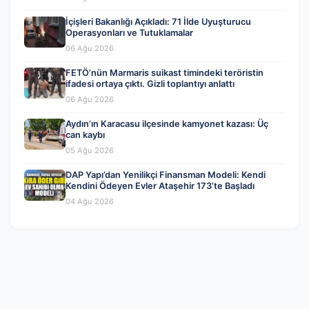
İçişleri Bakanlığı Açıkladı: 71 İlde Uyuşturucu
Operasyonları ve Tutuklamalar
06 Ağu 2026
FETÖ’nün Marmaris suikast timindeki teröristin
ifadesi ortaya çıktı. Gizli toplantıyı anlattı
06 Ağu 2026
Aydın’ın Karacasu ilçesinde kamyonet kazası: Üç
can kaybı
05 Ağu 2026
DAP Yapı’dan Yenilikçi Finansman Modeli: Kendi
Kendini Ödeyen Evler Ataşehir 173’te Başladı
04 Ağu 2026