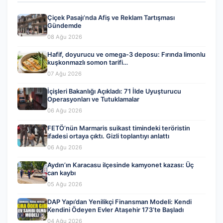
Çiçek Pasajı’nda Afiş ve Reklam Tartışması
Gündemde
08 Ağu 2026
Hafif, doyurucu ve omega-3 deposu: Fırında limonlu
kuşkonmazlı somon tarifi…
07 Ağu 2026
İçişleri Bakanlığı Açıkladı: 71 İlde Uyuşturucu
Operasyonları ve Tutuklamalar
06 Ağu 2026
FETÖ’nün Marmaris suikast timindeki teröristin
ifadesi ortaya çıktı. Gizli toplantıyı anlattı
06 Ağu 2026
Aydın’ın Karacasu ilçesinde kamyonet kazası: Üç
can kaybı
05 Ağu 2026
DAP Yapı’dan Yenilikçi Finansman Modeli: Kendi
Kendini Ödeyen Evler Ataşehir 173’te Başladı
04 Ağu 2026