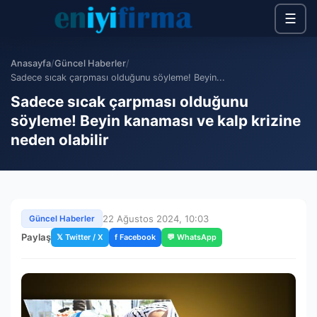
☰
Anasayfa
/
Güncel Haberler
/
Sadece sıcak çarpması olduğunu söyleme! Beyin...
Sadece sıcak çarpması olduğunu
söyleme! Beyin kanaması ve kalp krizine
neden olabilir
22 Ağustos 2024, 10:03
Güncel Haberler
Paylaş
𝕏 Twitter / X
f Facebook
💬 WhatsApp