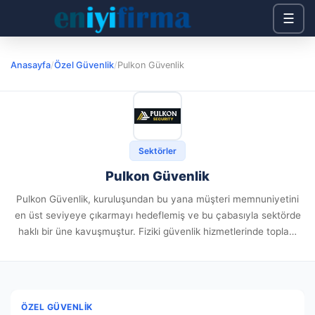
☰
Anasayfa
/
Özel Güvenlik
/
Pulkon Güvenlik
Sektörler
Pulkon Güvenlik
Pulkon Güvenlik, kuruluşundan bu yana müşteri memnuniyetini
en üst seviyeye çıkarmayı hedeflemiş ve bu çabasıyla sektörde
haklı bir üne kavuşmuştur. Fiziki güvenlik hizmetlerinde toplam
kalite anlayışını benimseyen firmamız, kurumsallaşma yolunda
gereken tüm adımları atarak ülkemizin...
ÖZEL GÜVENLIK