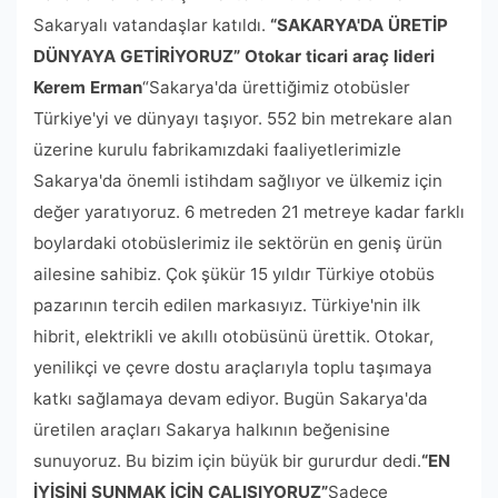
Sakaryalı vatandaşlar katıldı.
“SAKARYA'DA ÜRETİP
DÜNYAYA GETİRİYORUZ”
Otokar ticari araç lideri
Kerem Erman
“Sakarya'da ürettiğimiz otobüsler
Türkiye'yi ve dünyayı taşıyor. 552 bin metrekare alan
üzerine kurulu fabrikamızdaki faaliyetlerimizle
Sakarya'da önemli istihdam sağlıyor ve ülkemiz için
değer yaratıyoruz. 6 metreden 21 metreye kadar farklı
boylardaki otobüslerimiz ile sektörün en geniş ürün
ailesine sahibiz. Çok şükür 15 yıldır Türkiye otobüs
pazarının tercih edilen markasıyız. Türkiye'nin ilk
hibrit, elektrikli ve akıllı otobüsünü ürettik. Otokar,
yenilikçi ve çevre dostu araçlarıyla toplu taşımaya
katkı sağlamaya devam ediyor. Bugün Sakarya'da
üretilen araçları Sakarya halkının beğenisine
sunuyoruz. Bu bizim için büyük bir gururdur dedi.
“EN
İYİSİNİ SUNMAK İÇİN ÇALIŞIYORUZ”
Sadece