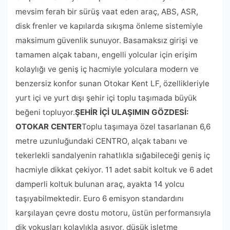
mevsim ferah bir sürüş vaat eden araç, ABS, ASR,
disk frenler ve kapılarda sıkışma önleme sistemiyle
maksimum güvenlik sunuyor. Basamaksız girişi ve
tamamen alçak tabanı, engelli yolcular için erişim
kolaylığı ve geniş iç hacmiyle yolculara modern ve
benzersiz konfor sunan Otokar Kent LF, özellikleriyle
yurt içi ve yurt dışı şehir içi toplu taşımada büyük
beğeni topluyor.
ŞEHİR İÇİ ULAŞIMIN GÖZDESİ:
OTOKAR CENTER
Toplu taşımaya özel tasarlanan 6,6
metre uzunluğundaki CENTRO, alçak tabanı ve
tekerlekli sandalyenin rahatlıkla sığabileceği geniş iç
hacmiyle dikkat çekiyor. 11 adet sabit koltuk ve 6 adet
damperli koltuk bulunan araç, ayakta 14 yolcu
taşıyabilmektedir. Euro 6 emisyon standardını
karşılayan çevre dostu motoru, üstün performansıyla
dik yokuşları kolaylıkla aşıyor, düşük işletme