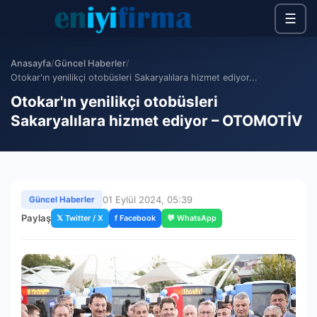
☰
Anasayfa
/
Güncel Haberler
/
Otokar'ın yenilikçi otobüsleri Sakaryalılara hizmet ediyor...
Otokar'ın yenilikçi otobüsleri
Sakaryalılara hizmet ediyor – OTOMOTİV
01 Eylül 2024, 05:39
Güncel Haberler
Paylaş
𝕏 Twitter / X
f Facebook
💬 WhatsApp