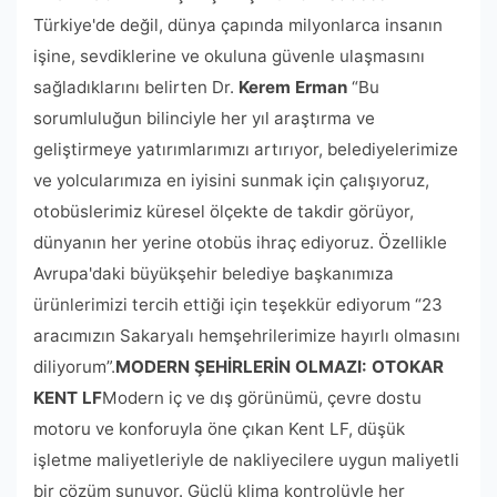
Türkiye'de değil, dünya çapında milyonlarca insanın
işine, sevdiklerine ve okuluna güvenle ulaşmasını
sağladıklarını belirten Dr.
Kerem Erman
“Bu
sorumluluğun bilinciyle her yıl araştırma ve
geliştirmeye yatırımlarımızı artırıyor, belediyelerimize
ve yolcularımıza en iyisini sunmak için çalışıyoruz,
otobüslerimiz küresel ölçekte de takdir görüyor,
dünyanın her yerine otobüs ihraç ediyoruz. Özellikle
Avrupa'daki büyükşehir belediye başkanımıza
ürünlerimizi tercih ettiği için teşekkür ediyorum “23
aracımızın Sakaryalı hemşehrilerimize hayırlı olmasını
diliyorum”.
MODERN ŞEHİRLERİN OLMAZI: OTOKAR
KENT LF
Modern iç ve dış görünümü, çevre dostu
motoru ve konforuyla öne çıkan Kent LF, düşük
işletme maliyetleriyle de nakliyecilere uygun maliyetli
bir çözüm sunuyor. Güçlü klima kontrolüyle her