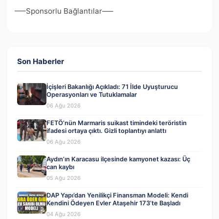
—–Sponsorlu Bağlantılar—–
Son Haberler
İçişleri Bakanlığı Açıkladı: 71 İlde Uyuşturucu
Operasyonları ve Tutuklamalar
06 Ağu 2026
FETÖ’nün Marmaris suikast timindeki teröristin
ifadesi ortaya çıktı. Gizli toplantıyı anlattı
06 Ağu 2026
Aydın’ın Karacasu ilçesinde kamyonet kazası: Üç
can kaybı
05 Ağu 2026
DAP Yapı’dan Yenilikçi Finansman Modeli: Kendi
Kendini Ödeyen Evler Ataşehir 173’te Başladı
04 Ağu 2026