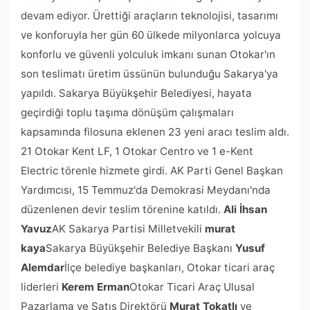
devam ediyor. Ürettiği araçların teknolojisi, tasarımı
ve konforuyla her gün 60 ülkede milyonlarca yolcuya
konforlu ve güvenli yolculuk imkanı sunan Otokar'ın
son teslimatı üretim üssünün bulunduğu Sakarya'ya
yapıldı. Sakarya Büyükşehir Belediyesi, hayata
geçirdiği toplu taşıma dönüşüm çalışmaları
kapsamında filosuna eklenen 23 yeni aracı teslim aldı.
21 Otokar Kent LF, 1 Otokar Centro ve 1 e-Kent
Electric törenle hizmete girdi. AK Parti Genel Başkan
Yardımcısı, 15 Temmuz'da Demokrasi Meydanı'nda
düzenlenen devir teslim törenine katıldı.
Ali İhsan
Yavuz
AK Sakarya Partisi Milletvekili
murat
kaya
Sakarya Büyükşehir Belediye Başkanı
Yusuf
Alemdar
İlçe belediye başkanları, Otokar ticari araç
liderleri
Kerem Erman
Otokar Ticari Araç Ulusal
Pazarlama ve Satış Direktörü
Murat Tokatlı
ve