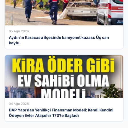
05 Ağu 2026
Aydın’ın Karacasu ilçesinde kamyonet kazası: Üç can
kaybı
04 Ağu 2026
DAP Yapı’dan Yenilikçi Finansman Modeli: Kendi Kendini
Ödeyen Evler Ataşehir 173’te Başladı