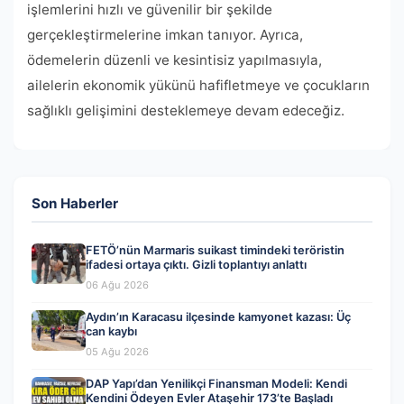
işlemlerini hızlı ve güvenilir bir şekilde
gerçekleştirmelerine imkan tanıyor. Ayrıca,
ödemelerin düzenli ve kesintisiz yapılmasıyla,
ailelerin ekonomik yükünü hafifletmeye ve çocukların
sağlıklı gelişimini desteklemeye devam edeceğiz.
Son Haberler
FETÖ’nün Marmaris suikast timindeki teröristin
ifadesi ortaya çıktı. Gizli toplantıyı anlattı
06 Ağu 2026
Aydın’ın Karacasu ilçesinde kamyonet kazası: Üç
can kaybı
05 Ağu 2026
DAP Yapı’dan Yenilikçi Finansman Modeli: Kendi
Kendini Ödeyen Evler Ataşehir 173’te Başladı