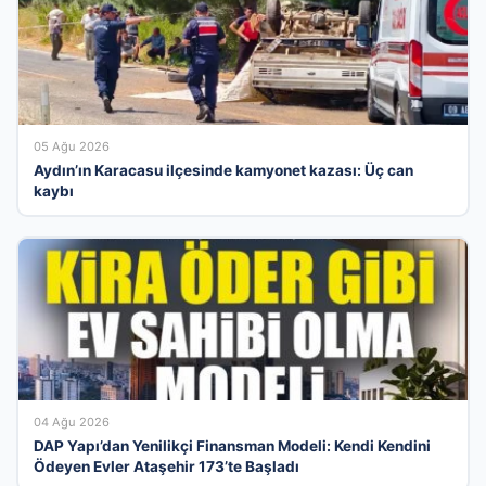
05 Ağu 2026
Aydın’ın Karacasu ilçesinde kamyonet kazası: Üç can
kaybı
04 Ağu 2026
DAP Yapı’dan Yenilikçi Finansman Modeli: Kendi Kendini
Ödeyen Evler Ataşehir 173’te Başladı