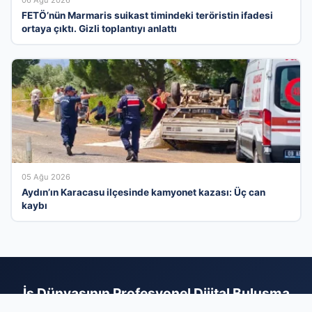
06 Ağu 2026
FETÖ’nün Marmaris suikast timindeki teröristin ifadesi
ortaya çıktı. Gizli toplantıyı anlattı
05 Ağu 2026
Aydın’ın Karacasu ilçesinde kamyonet kazası: Üç can
kaybı
İş Dünyasının Profesyonel Dijital Buluşma
Noktası