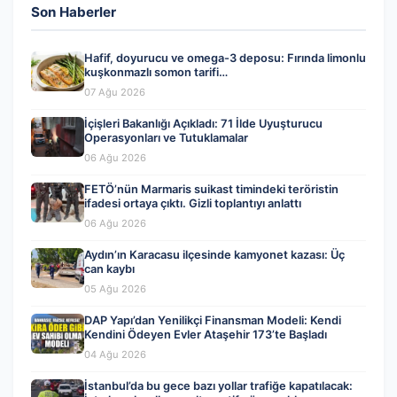
Son Haberler
Hafif, doyurucu ve omega-3 deposu: Fırında limonlu
kuşkonmazlı somon tarifi…
07 Ağu 2026
İçişleri Bakanlığı Açıkladı: 71 İlde Uyuşturucu
Operasyonları ve Tutuklamalar
06 Ağu 2026
FETÖ’nün Marmaris suikast timindeki teröristin
ifadesi ortaya çıktı. Gizli toplantıyı anlattı
06 Ağu 2026
Aydın’ın Karacasu ilçesinde kamyonet kazası: Üç
can kaybı
05 Ağu 2026
DAP Yapı’dan Yenilikçi Finansman Modeli: Kendi
Kendini Ödeyen Evler Ataşehir 173’te Başladı
04 Ağu 2026
İstanbul’da bu gece bazı yollar trafiğe kapatılacak: