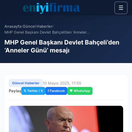
☰
Anasayfa
/
Güncel Haberler
/
MHP Genel Başkanı Devlet Bahçeli’den ‘Anneler...
MHP Genel Başkanı Devlet Bahçeli’den
‘Anneler Günü’ mesajı
10 Mayıs 2025, 17:05
Güncel Haberler
Paylaş
𝕏 Twitter / X
f Facebook
💬 WhatsApp