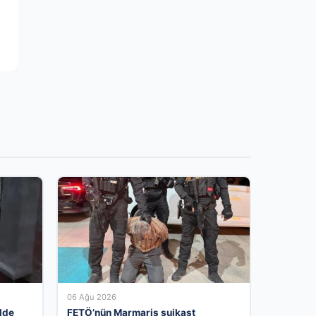
06 Ağu 2026
İlde
FETÖ’nün Marmaris suikast