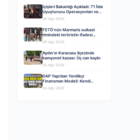
İçişleri Bakanlığı Açıkladı: 71 İlde
Uyuşturucu Operasyonları ve
Tutuklamalar
06 Ağu 2026
FETÖ’nün Marmaris suikast
timindeki teröristin ifadesi
ortaya çıktı. Gizli toplantıyı
06 Ağu 2026
anlattı
Aydın’ın Karacasu ilçesinde
kamyonet kazası: Üç can kaybı
05 Ağu 2026
DAP Yapı’dan Yenilikçi
Finansman Modeli: Kendi
Kendini Ödeyen Evler Ataşehir
04 Ağu 2026
173’te Başladı