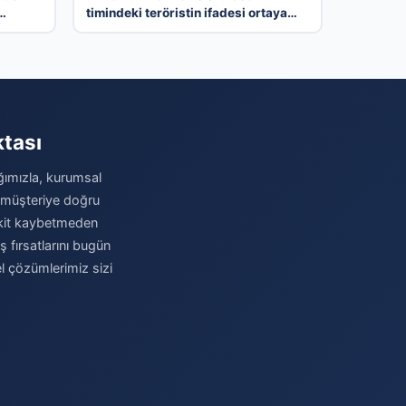
timindeki teröristin ifadesi ortaya
çıktı. Gizli toplantıyı anlattı
ktası
ağımızla, kurumsal
u müşteriye doğru
 Vakit kaybetmeden
iş fırsatlarını bugün
el çözümlerimiz sizi