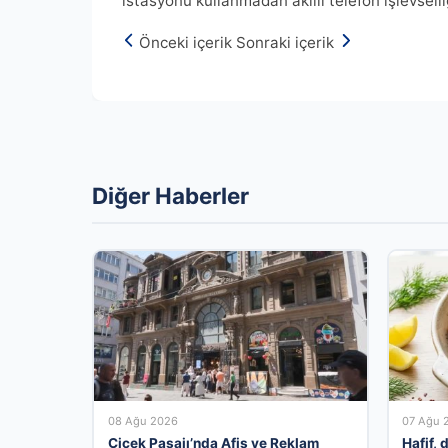
istasyonu kullanmadan akıllı telefon işlevselliğ
Önceki içerik
Sonraki içerik
Diğer Haberler
08 Ağu 2026
07 Ağu 
Çiçek Pasajı’nda Afiş ve Reklam
Hafif,