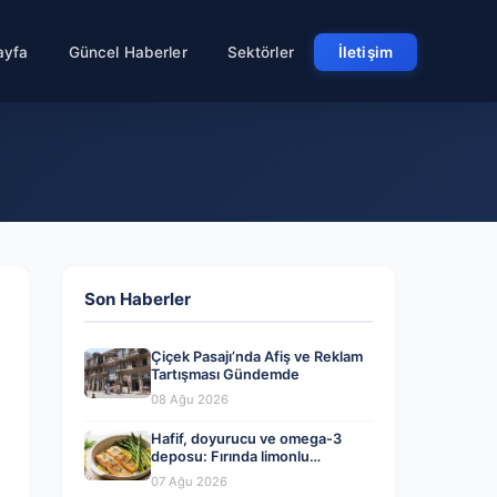
ayfa
Güncel Haberler
Sektörler
İletişim
Son Haberler
Çiçek Pasajı’nda Afiş ve Reklam
Tartışması Gündemde
08 Ağu 2026
Hafif, doyurucu ve omega-3
deposu: Fırında limonlu
kuşkonmazlı somon tarifi…
07 Ağu 2026