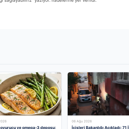
i sağlayabiliriz” yazıyor. ifadelerine yer verildi.
2026
06 Ağu 2026
 doyurucu ve omega-3 deposu:
İçişleri Bakanlığı Açıkladı: 71 