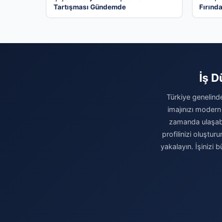
Tartışması Gündemde
Fırınd
tarifi…
İş D
Türkiye genelinde
imajınızı modern
zamanda ulaşabili
profilinizi oluşturu
yakalayın. İşinizi 