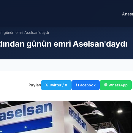
Anas
an günün emri Aselsan'daydı
dından günün emri Aselsan'daydı
Paylaş
𝕏 Twitter / X
f Facebook
💬 WhatsApp