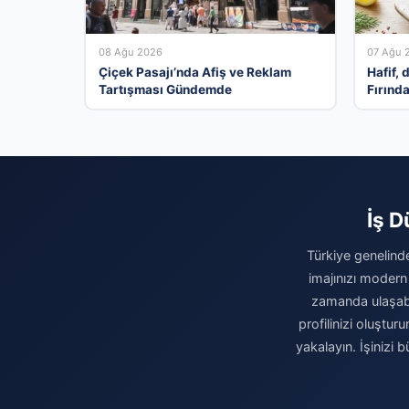
08 Ağu 2026
07 Ağu 
Çiçek Pasajı’nda Afiş ve Reklam
Hafif,
Tartışması Gündemde
Fırınd
tarifi…
İş D
Türkiye genelinde
imajınızı modern
zamanda ulaşabili
profilinizi oluşturu
yakalayın. İşinizi 