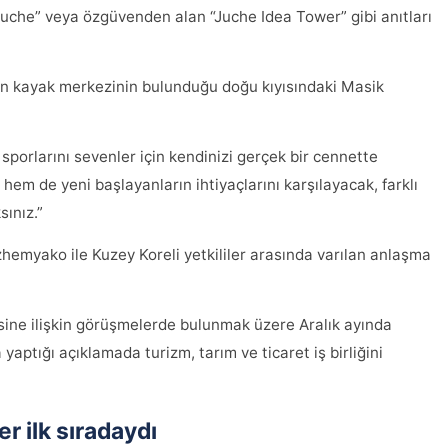
“juche” veya özgüvenden alan “Juche Idea Tower” gibi anıtları
rn kayak merkezinin bulunduğu doğu kıyısındaki Masik
sporlarını sevenler için kendinizi gerçek bir cennette
em de yeni başlayanların ihtiyaçlarını karşılayacak, farklı
sınız.”
zhemyako ile Kuzey Koreli yetkililer arasında varılan anlaşma
esine ilişkin görüşmelerde bulunmak üzere Aralık ayında
aptığı açıklamada turizm, tarım ve ticaret iş birliğini
r ilk sıradaydı