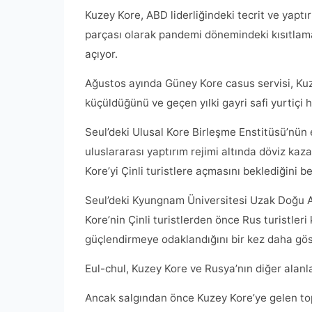
Kuzey Kore, ABD liderliğindeki tecrit ve yapt
parçası olarak pandemi dönemindeki kısıtlamala
açıyor.
Ağustos ayında Güney Kore casus servisi, Ku
küçüldüğünü ve geçen yılki gayri safi yurtiçi
Seul’deki Ulusal Kore Birleşme Enstitüsü’nün 
uluslararası yaptırım rejimi altında döviz k
Kore’yi Çinli turistlere açmasını beklediğini bel
Seul’deki Kyungnam Üniversitesi Uzak Doğu Ar
Kore’nin Çinli turistlerden önce Rus turistler
güçlendirmeye odaklandığını bir kez daha göst
Eul-chul, Kuzey Kore ve Rusya’nın diğer alanlar
Ancak salgından önce Kuzey Kore’ye gelen topl