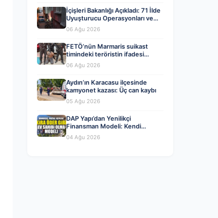
İçişleri Bakanlığı Açıkladı: 71 İlde
Uyuşturucu Operasyonları ve
Tutuklamalar
06 Ağu 2026
FETÖ’nün Marmaris suikast
timindeki teröristin ifadesi
ortaya çıktı. Gizli toplantıyı
06 Ağu 2026
anlattı
Aydın’ın Karacasu ilçesinde
kamyonet kazası: Üç can kaybı
05 Ağu 2026
DAP Yapı’dan Yenilikçi
Finansman Modeli: Kendi
Kendini Ödeyen Evler Ataşehir
04 Ağu 2026
173’te Başladı