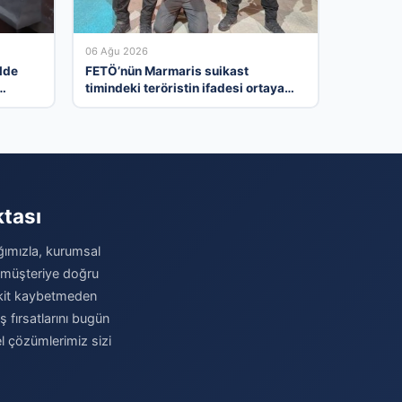
06 Ağu 2026
İlde
FETÖ’nün Marmaris suikast
timindeki teröristin ifadesi ortaya
çıktı. Gizli toplantıyı anlattı
ktası
ağımızla, kurumsal
u müşteriye doğru
 Vakit kaybetmeden
iş fırsatlarını bugün
el çözümlerimiz sizi