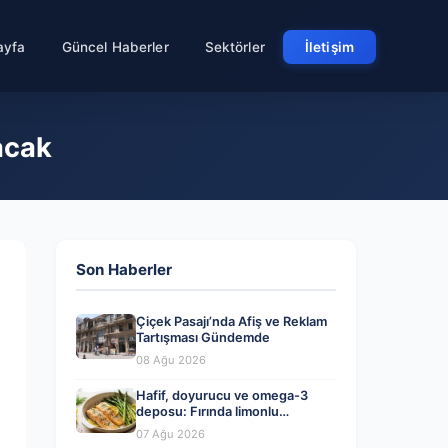
ayfa
Güncel Haberler
Sektörler
İletişim
yacak
Son Haberler
Çiçek Pasajı’nda Afiş ve Reklam
Tartışması Gündemde
08 Ağu 2026
Hafif, doyurucu ve omega-3
deposu: Fırında limonlu
kuşkonmazlı somon tarifi…
07 Ağu 2026