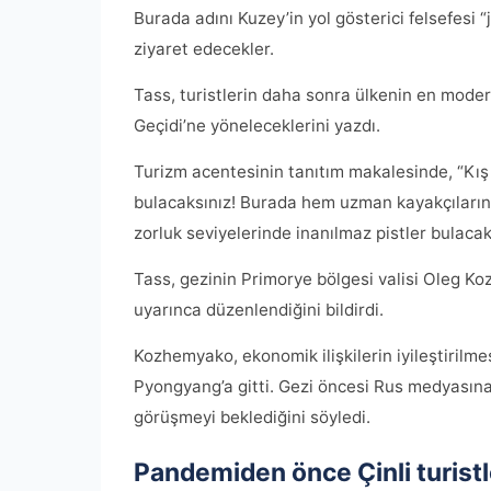
Burada adını Kuzey’in yol gösterici felsefesi 
ziyaret edecekler.
Tass, turistlerin daha sonra ülkenin en mode
Geçidi’ne yöneleceklerini yazdı.
Turizm acentesinin tanıtım makalesinde, “Kış 
bulacaksınız! Burada hem uzman kayakçıların h
zorluk seviyelerinde inanılmaz pistler bulacak
Tass, gezinin Primorye bölgesi valisi Oleg Ko
uyarınca düzenlendiğini bildirdi.
Kozhemyako, ekonomik ilişkilerin iyileştirilm
Pyongyang’a gitti. Gezi öncesi Rus medyasına y
görüşmeyi beklediğini söyledi.
Pandemiden önce Çinli turistle