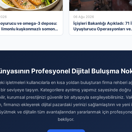
2026
06 Ağu 2026
 doyurucu ve omega-3 deposu:
İçişleri Bakanlığı Açıkladı: 71 
a limonlu kuşkonmazlı somon
Uyuşturucu Operasyonları ve
Tutuklamalar
ünyasının Profesyonel Dijital Buluşma No
ki işletmeleri kullanıcılarla en kısa yoldan buluşturan firma rehberi 
 bir seviyeye taşıyın. Kategorilere ayrılmış yapımız sayesinde doğr
r, kurumsal prestijinizi güvenilir bir altyapıyla sergileyebilirsiniz.
n, firmanızı ekleyerek dijital pazardaki yerinizi sağlamlaştırın ve yeni 
büyütmek ve dijitalin tüm avantajlarından yararlanmak için profesyon
bekliyor.