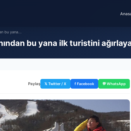
Anas
an bu yana...
ından bu yana ilk turistini ağırla
Paylaş
𝕏 Twitter / X
f Facebook
💬 WhatsApp