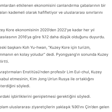
ırımlardan etkilenen ekonomisini canlandırma çabalarının bir
rı kademeli olarak hafifletiyor ve uluslararası sınırlarını
zey Kore ekonomisinin 2020’den 2022’ye kadar her yıl
 hasılasının 2016’ya göre %12 daha düşük olduğunu duyurdu.
eski başkanı Koh Yu-hwan, “Kuzey Kore için turizm,
azanmanın en kolay yoludur” dedi. Pyongyang’ın sonunda Kuzey
irtti.
aştırmaları Enstitüsü’nden profesör Lim Eul-chul, Kuzey
i kabul etmesinin, Kim Jong Un’un Rusya ile ortaklığını
erdiğini söyledi.
daki işbirliklerini genişletmesi gerektiğini söyledi.
am uluslararası ziyaretçilerin yaklaşık %90’ını Çin’den gelen