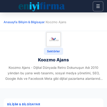
☰
Anasayfa
/
Bilişim & Bilgisayar
/
Koozmo Ajans
Sektörler
Koozmo Ajans
Koozmo Ajans - Dijital Dünyada Retro Dokunuşun Adı 2010
yılından bu yana web tasarımı, sosyal medya yönetimi, SEO,
Google Ads ve Facebook Meta gibi dijital pazarlama alanlarında
hizmet veren Koozmo Ajans, sektördeki deneyimi ve fark...
BILIŞIM & BILGISAYAR