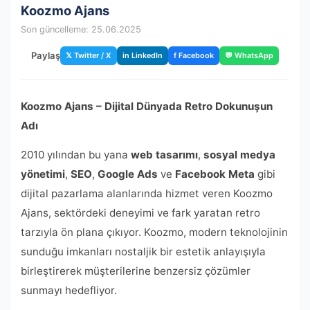
Koozmo Ajans
Son güncelleme: 25.06.2025
Paylaş
𝕏 Twitter / X
in LinkedIn
f Facebook
💬 WhatsApp
Koozmo Ajans – Dijital Dünyada Retro Dokunuşun
Adı
2010 yılından bu yana
web tasarımı
,
sosyal medya
yönetimi
,
SEO
,
Google Ads
ve
Facebook Meta
gibi
dijital pazarlama alanlarında hizmet veren Koozmo
Ajans, sektördeki deneyimi ve fark yaratan retro
tarzıyla ön plana çıkıyor. Koozmo, modern teknolojinin
sunduğu imkanları nostaljik bir estetik anlayışıyla
birleştirerek müşterilerine benzersiz çözümler
sunmayı hedefliyor.