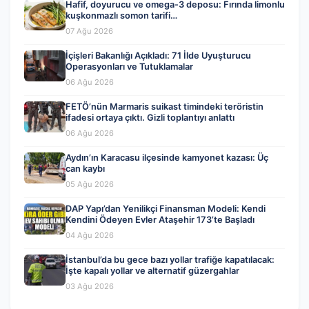
Hafif, doyurucu ve omega-3 deposu: Fırında limonlu
kuşkonmazlı somon tarifi…
07 Ağu 2026
İçişleri Bakanlığı Açıkladı: 71 İlde Uyuşturucu
Operasyonları ve Tutuklamalar
06 Ağu 2026
FETÖ’nün Marmaris suikast timindeki teröristin
ifadesi ortaya çıktı. Gizli toplantıyı anlattı
06 Ağu 2026
Aydın’ın Karacasu ilçesinde kamyonet kazası: Üç
can kaybı
05 Ağu 2026
DAP Yapı’dan Yenilikçi Finansman Modeli: Kendi
Kendini Ödeyen Evler Ataşehir 173’te Başladı
04 Ağu 2026
İstanbul’da bu gece bazı yollar trafiğe kapatılacak:
İşte kapalı yollar ve alternatif güzergahlar
03 Ağu 2026