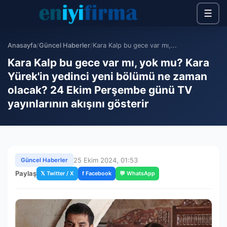
☰
Anasayfa
/
Güncel Haberler
/
Kara Kalp bu gece var mı,...
Kara Kalp bu gece var mı, yok mu? Kara
Yürek'in yedinci yeni bölümü ne zaman
olacak? 24 Ekim Perşembe günü TV
yayınlarının akışını gösterir
25 Ekim 2024, 01:53
Güncel Haberler
Paylaş
𝕏 Twitter / X
f Facebook
💬 WhatsApp