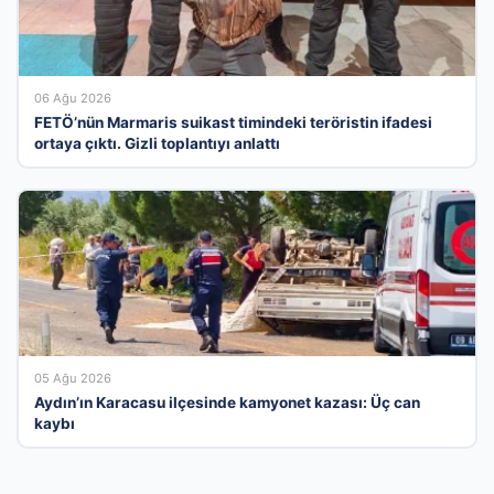
06 Ağu 2026
FETÖ’nün Marmaris suikast timindeki teröristin ifadesi
ortaya çıktı. Gizli toplantıyı anlattı
05 Ağu 2026
Aydın’ın Karacasu ilçesinde kamyonet kazası: Üç can
kaybı