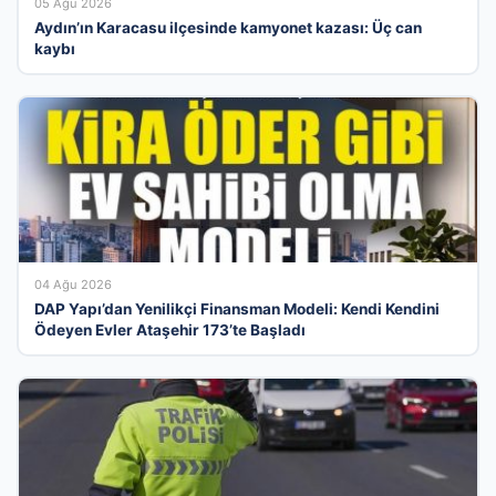
05 Ağu 2026
Aydın’ın Karacasu ilçesinde kamyonet kazası: Üç can
kaybı
04 Ağu 2026
DAP Yapı’dan Yenilikçi Finansman Modeli: Kendi Kendini
Ödeyen Evler Ataşehir 173’te Başladı