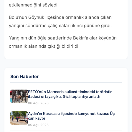
etkilenmediğini söyledi.
Bolu'nun Göynük ilçesinde ormanlık alanda çıkan
yangını söndürme çalışmaları ikinci gününe girdi.
Yangının dün öğle saatlerinde Bekirfakılar köyünün
ormanlık alanında çıktığı bildirildi.
Son Haberler
FETÖ’nün Marmaris suikast timindeki teröristin
ifadesi ortaya çıktı. Gizli toplantıyı anlattı
06 Ağu 2026
Aydın’ın Karacasu ilçesinde kamyonet kazası: Üç
can kaybı
05 Ağu 2026