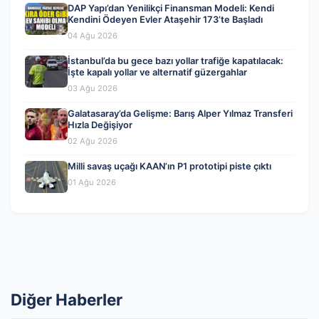
DAP Yapı’dan Yenilikçi Finansman Modeli: Kendi
Kendini Ödeyen Evler Ataşehir 173’te Başladı
04 Ağu 2026
İstanbul’da bu gece bazı yollar trafiğe kapatılacak:
İşte kapalı yollar ve alternatif güzergahlar
03 Ağu 2026
Galatasaray’da Gelişme: Barış Alper Yılmaz Transferi
Hızla Değişiyor
02 Ağu 2026
Milli savaş uçağı KAAN’ın P1 prototipi piste çıktı
01 Ağu 2026
Diğer Haberler