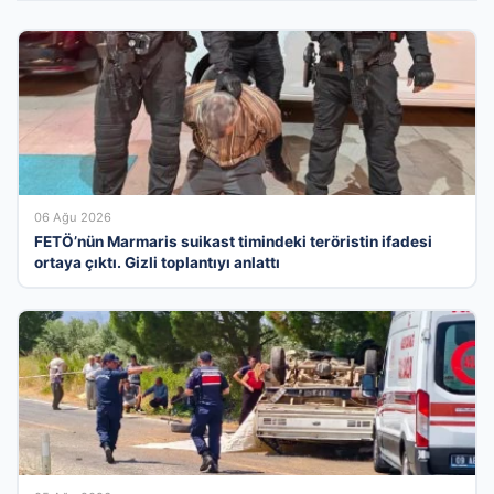
06 Ağu 2026
FETÖ’nün Marmaris suikast timindeki teröristin ifadesi
ortaya çıktı. Gizli toplantıyı anlattı