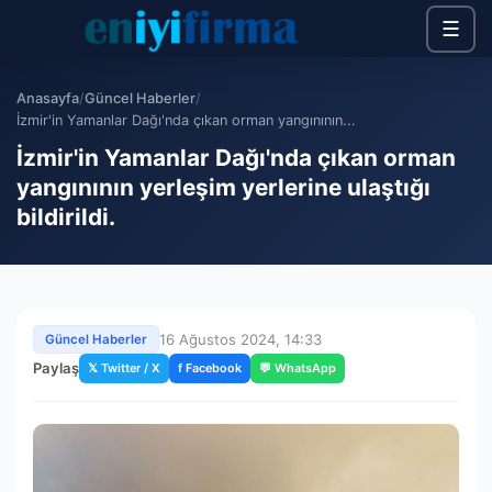
☰
Anasayfa
/
Güncel Haberler
/
İzmir'in Yamanlar Dağı'nda çıkan orman yangınının...
İzmir'in Yamanlar Dağı'nda çıkan orman
yangınının yerleşim yerlerine ulaştığı
bildirildi.
16 Ağustos 2024, 14:33
Güncel Haberler
Paylaş
𝕏 Twitter / X
f Facebook
💬 WhatsApp