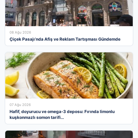
08 Ağu 2026
Çiçek Pasajı’nda Afiş ve Reklam Tartışması Gündemde
07 Ağu 2026
Hafif, doyurucu ve omega-3 deposu: Fırında limonlu
kuşkonmazlı somon tarifi…