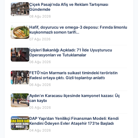
Çiçek Pasajı’nda Afiş ve Reklam Tartışması
Gündemde
08 Ağu 2026
Hafif, doyurucu ve omega-3 deposu: Fırında limonlu
kuşkonmazlı somon tarifi…
07 Ağu 2026
İçişleri Bakanlığı Açıkladı: 71 İlde Uyuşturucu
Operasyonları ve Tutuklamalar
06 Ağu 2026
FETÖ’nün Marmaris suikast timindeki teröristin
ifadesi ortaya çıktı. Gizli toplantıyı anlattı
06 Ağu 2026
Aydın’ın Karacasu ilçesinde kamyonet kazası: Üç
can kaybı
05 Ağu 2026
DAP Yapı’dan Yenilikçi Finansman Modeli: Kendi
Kendini Ödeyen Evler Ataşehir 173’te Başladı
04 Ağu 2026