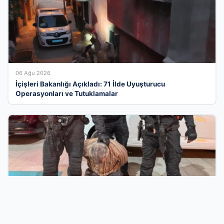
06 Ağu 2026
İçişleri Bakanlığı Açıkladı: 71 İlde Uyuşturucu
Operasyonları ve Tutuklamalar
06 Ağu 2026
FETÖ’nün Marmaris suikast timindeki teröristin ifadesi
ortaya çıktı. Gizli toplantıyı anlattı