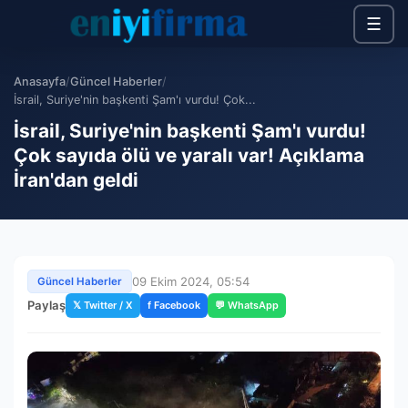
☰
Anasayfa
/
Güncel Haberler
/
İsrail, Suriye'nin başkenti Şam'ı vurdu! Çok...
İsrail, Suriye'nin başkenti Şam'ı vurdu!
Çok sayıda ölü ve yaralı var! Açıklama
İran'dan geldi
09 Ekim 2024, 05:54
Güncel Haberler
Paylaş
𝕏 Twitter / X
f Facebook
💬 WhatsApp