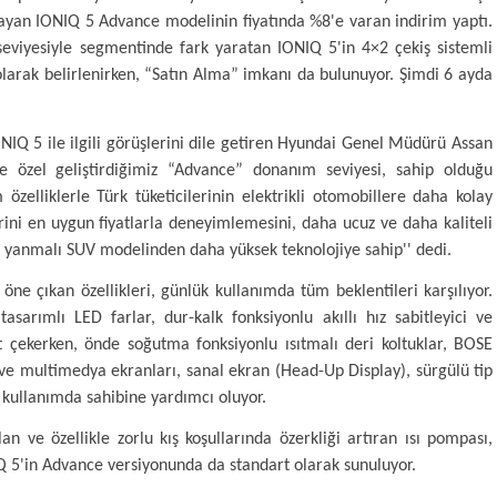
aşlayan IONIQ 5 Advance modelinin fiyatında %8'e varan indirim yaptı.
eviyesiyle segmentinde fark yaratan IONIQ 5'in 4×2 çekiş sistemli
larak belirlenirken, “Satın Alma” imkanı da bulunuyor. Şimdi 6 ayda
IQ 5 ile ilgili görüşlerini dile getiren Hyundai Genel Müdürü Assan
ine özel geliştirdiğimiz “Advance” donanım seviyesi, sahip olduğu
özelliklerle Türk tüketicilerinin elektrikli otomobillere daha kolay
ini en uygun fiyatlarla deneyimlemesini, daha ucuz ve daha kaliteli
ten yanmalı SUV modelinden daha yüksek teknolojiye sahip'' dedi.
e çıkan özellikleri, günlük kullanımda tüm beklentileri karşılıyor.
sarımlı LED farlar, dur-kalk fonksiyonlu akıllı hız sabitleyici ve
 çekerken, önde soğutma fonksiyonlu ısıtmalı deri koltuklar, BOSE
 ve multimedya ekranları, sanal ekran (Head-Up Display), sürgülü tip
k kullanımda sahibine yardımcı oluyor.
an ve özellikle zorlu kış koşullarında özerkliği artıran ısı pompası,
 5'in Advance versiyonunda da standart olarak sunuluyor.