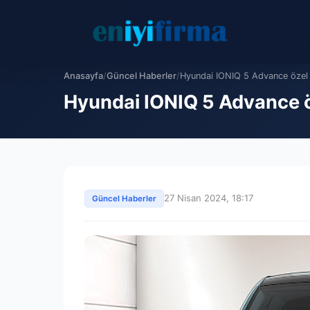
Anasayfa
/
Güncel Haberler
/
Hyundai IONIQ 5 Advance özel fi
Hyundai IONIQ 5 Advance ö
27 Nisan 2024, 18:17
Güncel Haberler