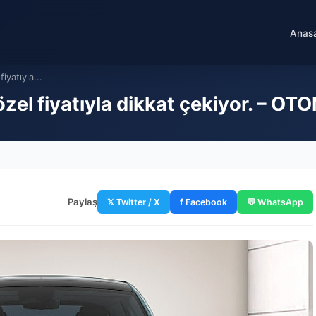
Anas
yatıyla...
zel fiyatıyla dikkat çekiyor. – 
Paylaş
𝕏 Twitter / X
f Facebook
💬 WhatsApp