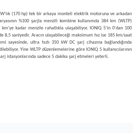
W'lık (170 hp) tek bir arkaya monteli elektrik motoruna ve arkadan
taryasının %100 şarjla menzili kombine kullanımda 384 km (WLTP)
 km’ye kadar menzile rahatlıkla ulaşabiliyor. IONIQ 5'in 0'dan 100
e 8,5 saniyedir. Aracın ulaşabileceği maksimum hız ise 185 km/saat
temi sayesinde, ultra hızlı 350 kW DC şarj cihazına bağlandığında
ilebiliyor. Yine WLTP düzenlemelerine göre IONIQ 5 kullanıcılarının
şarj istasyonlarında sadece 5 dakika şarj etmeleri yeterli.