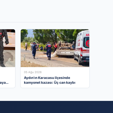
05 Ağu 2026
Aydın’ın Karacasu ilçesinde
taya
kamyonet kazası: Üç can kaybı