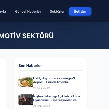
ayfa
Güncel Haberler
Sektörler
İletişim
OTOMOTİV SEKTÖRÜ
Son Haberler
Hafif, doyurucu ve omega-3
deposu: Fırında limonlu
kuşkonmazlı somon tarifi…
07 Ağu 2026
İçişleri Bakanlığı Açıkladı: 71 İlde
Uyuşturucu Operasyonları ve
Tutuklamalar
06 Ağu 2026