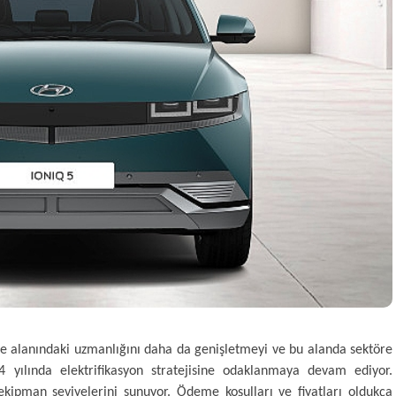
ite alanındaki uzmanlığını daha da genişletmeyi ve bu alanda sektöre
 yılında elektrifikasyon stratejisine odaklanmaya devam ediyor.
 ekipman seviyelerini sunuyor. Ödeme koşulları ve fiyatları oldukça