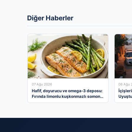
Diğer Haberler
07 Ağu 2026
06 Ağu 
Hafif, doyurucu ve omega-3 deposu:
İçişler
Fırında limonlu kuşkonmazlı somon
Uyuştu
tarifi…
Tutukl