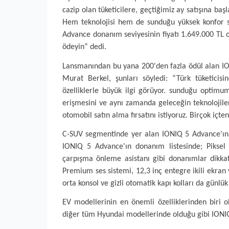
cazip olan tüketicilere, geçtiğimiz ay satışına b
Hem teknolojisi hem de sunduğu yüksek konfor s
Advance donanım seviyesinin fiyatı 1.649.000 TL o
ödeyin” dedi.
Lansmanından bu yana 200'den fazla ödül alan ION
Murat Berkel, şunları söyledi: “Türk tüketicis
özelliklerle büyük ilgi görüyor. sunduğu optimum 
erişmesini ve aynı zamanda geleceğin teknolojiler
otomobil satın alma fırsatını istiyoruz. Birçok iç
C-SUV segmentinde yer alan IONIQ 5 Advance'ın ön
IONIQ 5 Advance'ın donanım listesinde; Piksel ta
çarpışma önleme asistanı gibi donanımlar dikkat
Premium ses sistemi, 12,3 inç entegre ikili ekran
orta konsol ve gizli otomatik kapı kolları da günlü
EV modellerinin en önemli özelliklerinden biri ol
diğer tüm Hyundai modellerinde olduğu gibi IONIQ