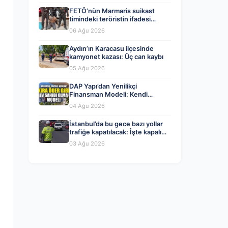
FETÖ’nün Marmaris suikast
timindeki teröristin ifadesi
ortaya çıktı. Gizli toplantıyı
06 Ağu 2026
anlattı
Aydın’ın Karacasu ilçesinde
kamyonet kazası: Üç can kaybı
05 Ağu 2026
DAP Yapı’dan Yenilikçi
Finansman Modeli: Kendi
Kendini Ödeyen Evler Ataşehir
04 Ağu 2026
173’te Başladı
İstanbul’da bu gece bazı yollar
trafiğe kapatılacak: İşte kapalı
yollar ve alternatif güzergahlar
03 Ağu 2026