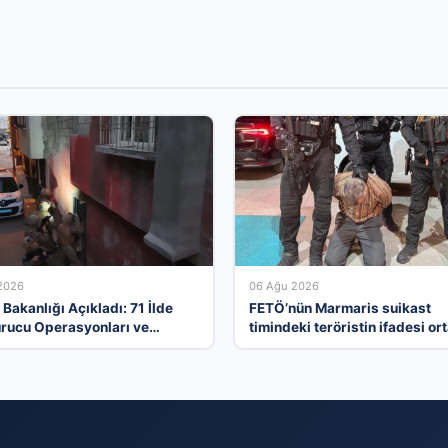
2026
06 Ağu 2026
i Bakanlığı Açıkladı: 71 İlde
FETÖ’nün Marmaris suikast
rucu Operasyonları ve
timindeki teröristin ifadesi or
amalar
çıktı. Gizli toplantıyı anlattı