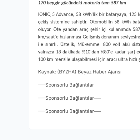
170 beygir gücündeki motorla tam 587 km
IONIQ 5 Advance, 58 kWh'lik bir bataryaya, 125 k
çekiş sistemine sahiptir. Otomobilin 58 kWh ba
oluyor. Öte yandan araç şehir içi kullanımda 587
km/saat'e hızlanması Gelişmiş donanım seviyesind
ile sınırlı. Üstelik; Mükemmel 800 volt akü sis
yalnızca 18 dakikada %10'dan %80'e kadar şarj ed
100 km menzile ulaşabilmesi için aracı ultra hızlı 
Kaynak: (BYZHA) Beyaz Haber Ajansı
—–Sponsorlu Bağlantılar—–
—–Sponsorlu Bağlantılar—–
—–Sponsorlu Bağlantılar—–