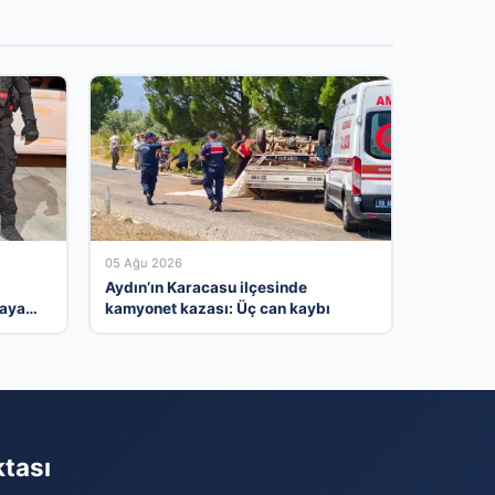
05 Ağu 2026
Aydın’ın Karacasu ilçesinde
taya
kamyonet kazası: Üç can kaybı
ktası