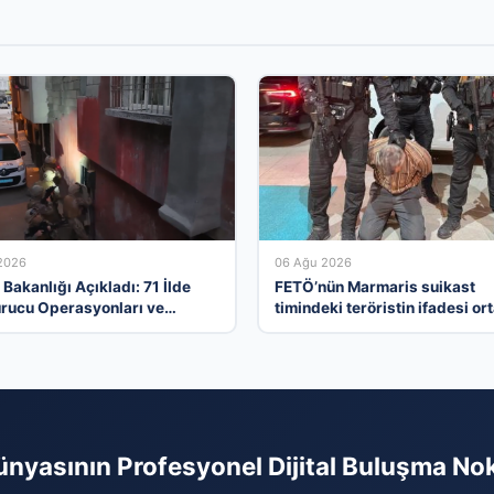
2026
06 Ağu 2026
i Bakanlığı Açıkladı: 71 İlde
FETÖ’nün Marmaris suikast
rucu Operasyonları ve
timindeki teröristin ifadesi or
amalar
çıktı. Gizli toplantıyı anlattı
ünyasının Profesyonel Dijital Buluşma No