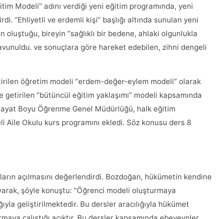
itim Modeli” adını verdiği yeni eğitim programında, yeni
di. “Ehliyetli ve erdemli kişi” başlığı altında sunulan yeni
 oluştuğu, bireyin “sağlıklı bir bedene, ahlaki olgunlukla
savunuldu. ve sonuçlara göre hareket edebilen, zihni dengeli
ştirilen öğretim modeli “erdem-değer-eylem modeli” olarak
kte getirilen “bütüncül eğitim yaklaşımı” modeli kapsamında
B Hayat Boyu Öğrenme Genel Müdürlüğü, halk eğitim
li Aile Okulu kurs programını ekledi. Söz konusu ders 8
ların açılmasını değerlendirdi. Bozdoğan, hükümetin kendine
yarak, şöyle konuştu: “Öğrenci modeli oluşturmaya
ğıyla geliştirilmektedir. Bu dersler aracılığıyla hükümet
urmaya çalıştığı açıktır. Bu dersler kapsamında ebeveynler