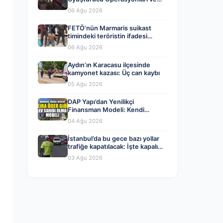
Tutuklamalar
06 Ağu 2026
FETÖ’nün Marmaris suikast
timindeki teröristin ifadesi
ortaya çıktı. Gizli toplantıyı
06 Ağu 2026
anlattı
Aydın’ın Karacasu ilçesinde
kamyonet kazası: Üç can kaybı
05 Ağu 2026
DAP Yapı’dan Yenilikçi
Finansman Modeli: Kendi
Kendini Ödeyen Evler Ataşehir
04 Ağu 2026
173’te Başladı
İstanbul’da bu gece bazı yollar
trafiğe kapatılacak: İşte kapalı
yollar ve alternatif güzergahlar
03 Ağu 2026