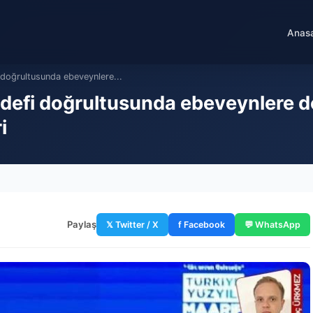
Anas
 doğrultusunda ebeveynlere...
defi doğrultusunda ebeveynlere de 
i
Paylaş
𝕏 Twitter / X
f Facebook
💬 WhatsApp