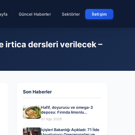
ayfa
Güncel Haberler
Sektörler
İletişim
irtica dersleri verilecek –
Son Haberler
Hafif, doyurucu ve omega-3
deposu: Fırında limonlu
kuşkonmazlı somon tarifi…
07 Ağu 2026
İçişleri Bakanlığı Açıkladı: 71 İlde
Uyuşturucu Operasyonları ve