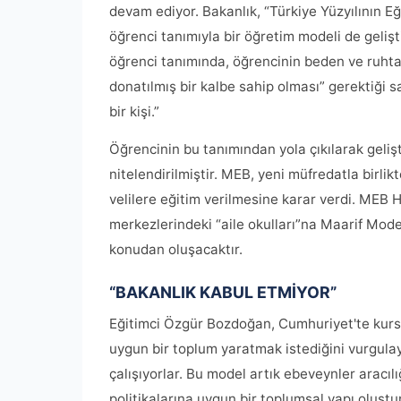
devam ediyor. Bakanlık, “Türkiye Yüzyılının Eğ
öğrenci tanımıyla bir öğretim modeli de geliştir
öğrenci tanımında, öğrencinin beden ve ruhtan
donatılmış bir kalbe sahip olması” gerektiği 
bir kişi.”
Öğrencinin bu tanımından yola çıkılarak geli
nitelendirilmiştir. MEB, yeni müfredatla birli
velilere eğitim verilmesine karar verdi. ME
merkezlerindeki “aile okulları”na Maarif Mode
konudan oluşacaktır.
“BAKANLIK KABUL ETMİYOR”
Eğitimci Özgür Bozdoğan, Cumhuriyet'te kurs
uygun bir toplum yaratmak istediğini vurgula
çalışıyorlar. Bu model artık ebeveynler aracılı
politikalarına uygun bir toplumsal yapı oluşt