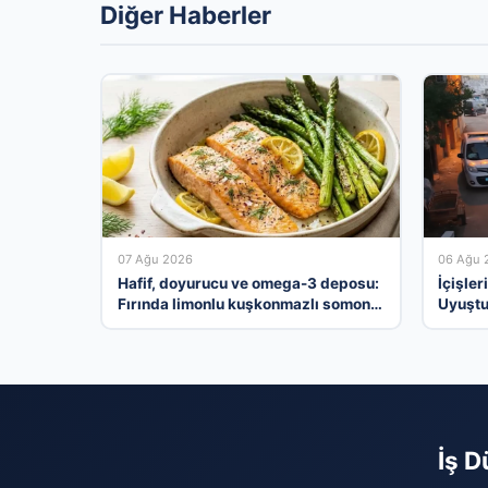
Diğer Haberler
07 Ağu 2026
06 Ağu 
Hafif, doyurucu ve omega-3 deposu:
İçişler
Fırında limonlu kuşkonmazlı somon
Uyuştu
tarifi…
Tutukl
İş D