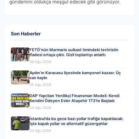
gündemini oldukça meşgul edecek gibi görünüyor.
Son Haberler
FETÖ’nün Marmaris suikast timindeki teröristin
ifadesi ortaya çıktı. Gizli toplantıyı anlattı
06 Ağu 2026
Aydın’ın Karacasu ilçesinde kamyonet kazası: Üç
can kaybı
05 Ağu 2026
DAP Yapı’dan Yenilikçi Finansman Modeli: Kendi
Kendini Ödeyen Evler Ataşehir 173’te Başladı
04 Ağu 2026
İstanbul’da bu gece bazı yollar trafiğe kapatılacak:
İşte kapalı yollar ve alternatif güzergahlar
03 Ağu 2026