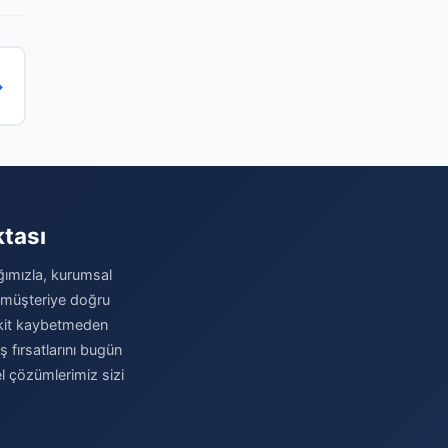
→
ktası
ağımızla, kurumsal
u müşteriye doğru
 Vakit kaybetmeden
iş fırsatlarını bugün
el çözümlerimiz sizi