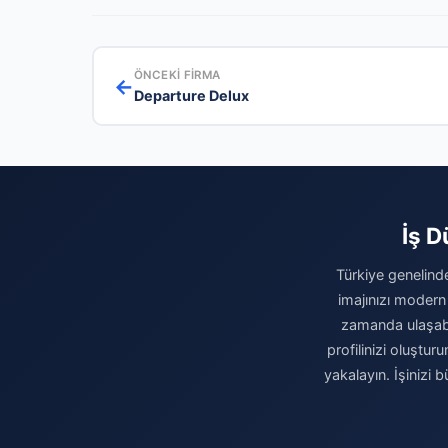
ÖNCEKI FIRMA
←
Departure Delux
İş D
Türkiye genelinde
imajınızı modern
zamanda ulaşabili
profilinizi oluşturu
yakalayın. İşinizi 