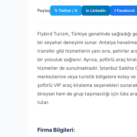
Paylaş
𝕏 Twitter / X
in LinkedIn
f Facebook
Flybird Turizm, Türkiye genelinde sağladığı ge
bir seyahat deneyimi sunar. Antalya havaliman
transfer gibi hizmetlerin yanı sıra, şehirler a
bir yolculuk sağlanır. Ayrıca, şoförlü araç kir
hizmetler de sunulmaktadır. İstanbul Sabiha G
merkezlerine veya turistik bölgelere kolay ve
şoförlü VIP araç kiralama seçenekleri sunarak
bireysel hem de grup taşımacılığı için lüks a
tutar.
Firma Bilgileri: