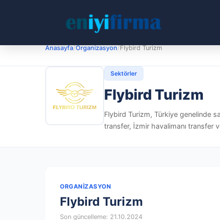
Anasayfa
/
Organizasyon
/
Flybird Turizm
Sektörler
Flybird Turizm
Flybird Turizm, Türkiye genelinde sa
transfer, İzmir havalimanı transfer v
ORGANIZASYON
Flybird Turizm
Son güncelleme: 21.10.2024