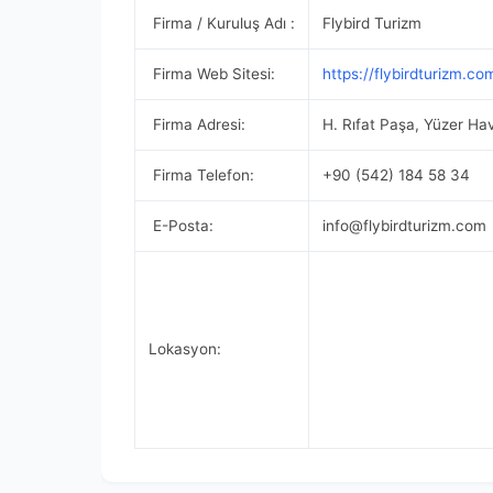
Firma / Kuruluş Adı :
Flybird Turizm
Firma Web Sitesi:
https://flybirdturizm.co
Firma Adresi:
H. Rıfat Paşa, Yüzer Ha
Firma Telefon:
+90 (542) 184 58 34
E-Posta:
info@flybirdturizm.com
Lokasyon: