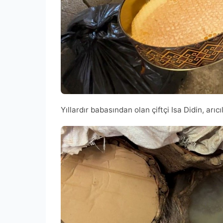
Yıllardır babasından olan çiftçi Isa Didin, arıc