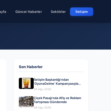
ayfa
Güncel Haberler
Sektörler
İletişim
Son Haberler
İletişim Başkanlığı’ndan
‘OyunaGelme’ Kampanyasıyla
Farkındalık Artırılmaya Devam
09 Ağu 2026
Ediyor
Çiçek Pasajı’nda Afiş ve Reklam
Tartışması Gündemde
08 Ağu 2026