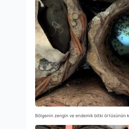
Bölgenin zengin ve endemik bitki örtüsünün kö