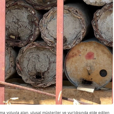
ma yoluyla alan, ulusal müşteriler ve yurtdışında elde edilen