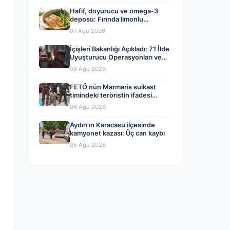
Hafif, doyurucu ve omega-3
deposu: Fırında limonlu
kuşkonmazlı somon tarifi…
07 Ağu 2026
İçişleri Bakanlığı Açıkladı: 71 İlde
Uyuşturucu Operasyonları ve
Tutuklamalar
06 Ağu 2026
FETÖ’nün Marmaris suikast
timindeki teröristin ifadesi
ortaya çıktı. Gizli toplantıyı
06 Ağu 2026
anlattı
Aydın’ın Karacasu ilçesinde
kamyonet kazası: Üç can kaybı
05 Ağu 2026