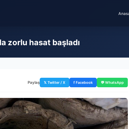
Anas
da zorlu hasat başladı
Paylaş
𝕏 Twitter / X
f Facebook
💬 WhatsApp