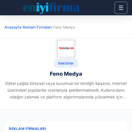
☰
Anasayfa
/
Reklam Firmaları
/
Feno Medya
Sektörler
Feno Medya
Dijital çağda bireysel veya kurumsal bir kimliğin başarısı, internet
üzerindeki popülarite oranlarıyla şekillenmektedir. Kullanıcıların
odağını çekmek ve platform algoritmalarında yükselmek için
sadece içerik paylaşmak artık kafi bir yöntem değildir. Stratejik
bir planlama benimsemek, profillerin etkisini...
REKLAM FIRMALARI