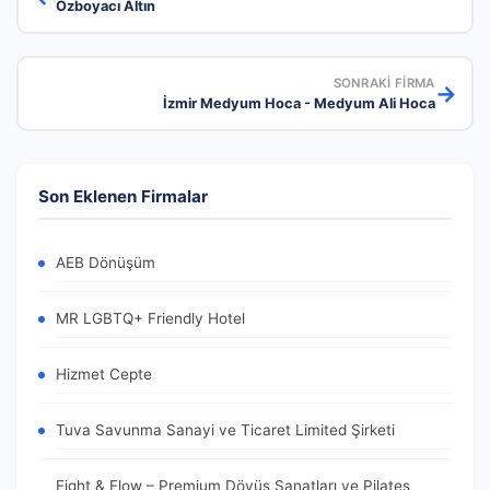
Özboyacı Altın
SONRAKI FIRMA
→
İzmir Medyum Hoca - Medyum Ali Hoca
Son Eklenen Firmalar
AEB Dönüşüm
MR LGBTQ+ Friendly Hotel
Hizmet Cepte
Tuva Savunma Sanayi ve Ticaret Limited Şirketi
Fight & Flow – Premium Dövüş Sanatları ve Pilates