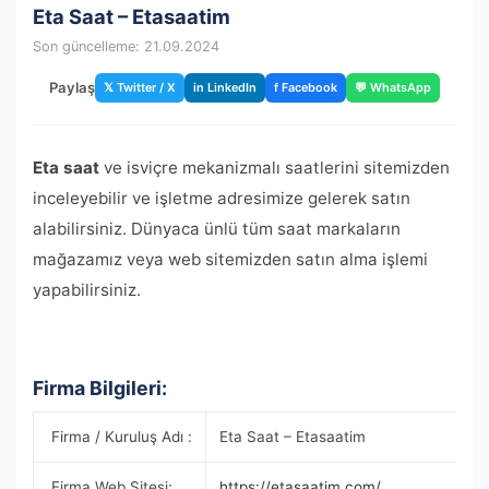
Eta Saat – Etasaatim
Son güncelleme: 21.09.2024
Paylaş
𝕏 Twitter / X
in LinkedIn
f Facebook
💬 WhatsApp
Eta saat
ve isviçre mekanizmalı saatlerini sitemizden
inceleyebilir ve işletme adresimize gelerek satın
alabilirsiniz. Dünyaca ünlü tüm saat markaların
mağazamız veya web sitemizden satın alma işlemi
yapabilirsiniz.
Firma Bilgileri:
Firma / Kuruluş Adı :
Eta Saat – Etasaatim
Firma Web Sitesi:
https://etasaatim.com/