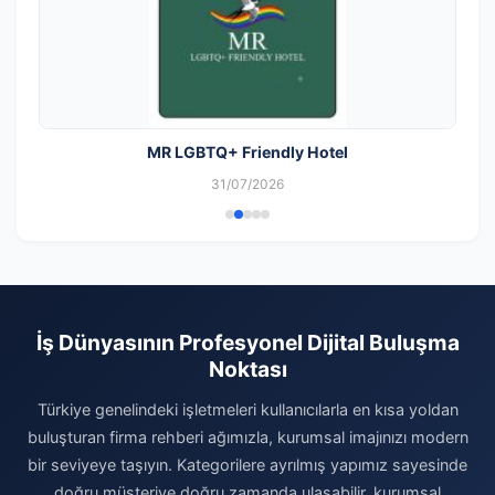
MR LGBTQ+ Friendly Hotel
31/07/2026
İş Dünyasının Profesyonel Dijital Buluşma
Noktası
Türkiye genelindeki işletmeleri kullanıcılarla en kısa yoldan
buluşturan firma rehberi ağımızla, kurumsal imajınızı modern
bir seviyeye taşıyın. Kategorilere ayrılmış yapımız sayesinde
doğru müşteriye doğru zamanda ulaşabilir, kurumsal