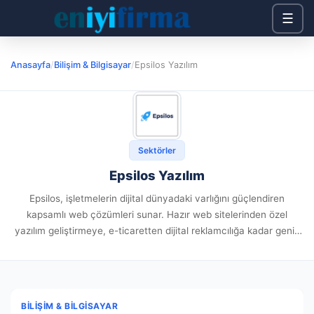
☰
Anasayfa
/
Bilişim & Bilgisayar
/
Epsilos Yazılım
Sektörler
Epsilos Yazılım
Epsilos, işletmelerin dijital dünyadaki varlığını güçlendiren
kapsamlı web çözümleri sunar. Hazır web sitelerinden özel
yazılım geliştirmeye, e-ticaretten dijital reklamcılığa kadar geniş
bir yelpazede hizmet veren Epsilos, firmaların çevrimiçi
hedeflerine ulaşmalarına destek olur. Hazır Web Sitesi...
BILIŞIM & BILGISAYAR