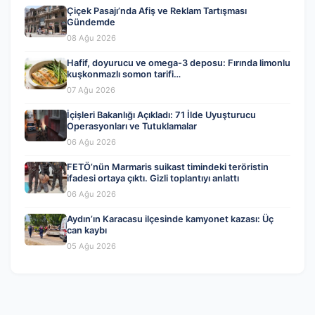
Çiçek Pasajı’nda Afiş ve Reklam Tartışması
Gündemde
08 Ağu 2026
Hafif, doyurucu ve omega-3 deposu: Fırında limonlu
kuşkonmazlı somon tarifi…
07 Ağu 2026
İçişleri Bakanlığı Açıkladı: 71 İlde Uyuşturucu
Operasyonları ve Tutuklamalar
06 Ağu 2026
FETÖ’nün Marmaris suikast timindeki teröristin
ifadesi ortaya çıktı. Gizli toplantıyı anlattı
06 Ağu 2026
Aydın’ın Karacasu ilçesinde kamyonet kazası: Üç
can kaybı
05 Ağu 2026