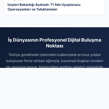
İçişleri Bakanlığı Açıkladı: 71 İlde Uyuşturucu
Operasyonları ve Tutuklamalar
İş Dünyasının Profesyonel Dijital Buluşma
Noktası
Türkiye genelindeki işletmeleri kullanıcılarla en kısa yoldan
buluşturan firma rehberi ağımızla, kurumsal imajınızı modern
bir seviyeye taşıyın. Kategorilere ayrılmış yapımız sayesinde
doğru müşteriye doğru zamanda ulaşabilir, kurumsal
prestijinizi güvenilir bir altyapıyla sergileyebilirsiniz. Vakit
kaybetmeden profilinizi oluşturun, firmanızı ekleyerek dijital
pazardaki yerinizi sağlamlaştırın ve yeni iş fırsatlarını bugün
yakalayın. İşinizi büyütmek ve dijitalin tüm avantajlarından
yararlanmak için profesyonel çözümlerimiz sizi bekliyor.