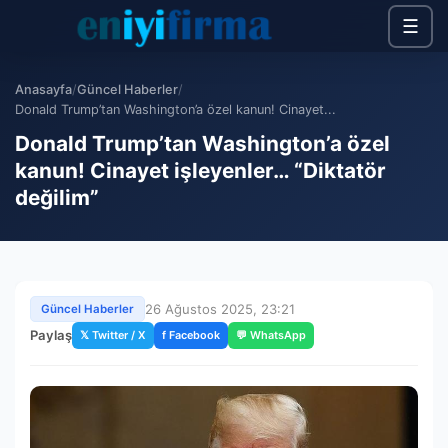
☰
Anasayfa
/
Güncel Haberler
/
Donald Trump’tan Washington’a özel kanun! Cinayet...
Donald Trump’tan Washington’a özel
kanun! Cinayet işleyenler… “Diktatör
değilim”
26 Ağustos 2025, 23:21
Güncel Haberler
Paylaş
𝕏 Twitter / X
f Facebook
💬 WhatsApp