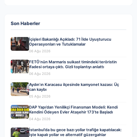
Son Haberler
İçişleri Bakanlığı Açıkladı: 71 İlde Uyuşturucu
Operasyonları ve Tutuklamalar
06 Ağu 2026
FETÖ’nün Marmaris suikast timindeki teröristin
ifadesi ortaya çıktı. Gizli toplantıyı anlattı
06 Ağu 2026
Aydın’ın Karacasu ilçesinde kamyonet kazası: Üç
can kaybı
05 Ağu 2026
DAP Yapı’dan Yenilikçi Finansman Modeli: Kendi
Kendini Ödeyen Evler Ataşehir 173’te Başladı
04 Ağu 2026
İstanbul’da bu gece bazı yollar trafiğe kapatılacak:
İşte kapalı yollar ve alternatif güzergahlar