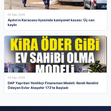
05 Ağu 2026
Aydın’ın Karacasu ilçesinde kamyonet kazası: Üç can
kaybı
04 Ağu 2026
DAP Yapı’dan Yenilikçi Finansman Modeli: Kendi Kendini
Ödeyen Evler Ataşehir 173’te Başladı