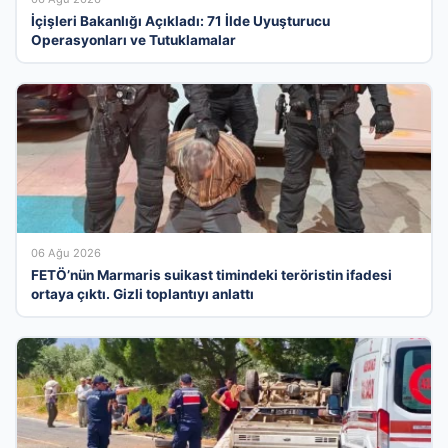
İçişleri Bakanlığı Açıkladı: 71 İlde Uyuşturucu
Operasyonları ve Tutuklamalar
06 Ağu 2026
FETÖ’nün Marmaris suikast timindeki teröristin ifadesi
ortaya çıktı. Gizli toplantıyı anlattı