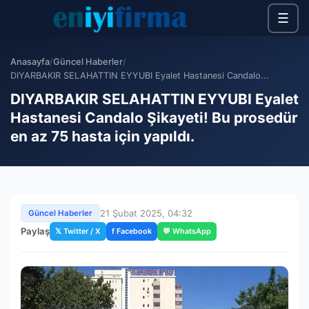
☰
Anasayfa
/
Güncel Haberler
/
DIYARBAKIR SELAHATTIN EYYUBI Eyalet Hastanesi Candalo...
DIYARBAKIR SELAHATTIN EYYUBI Eyalet
Hastanesi Candalo Şikayeti! Bu prosedür
en az 75 hasta için yapıldı.
21 Şubat 2025, 04:32
Güncel Haberler
Paylaş
𝕏 Twitter / X
f Facebook
💬 WhatsApp