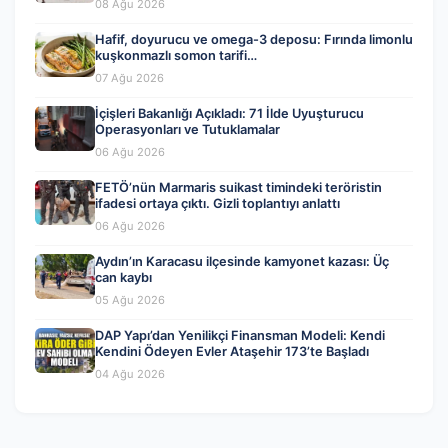
08 Ağu 2026
Hafif, doyurucu ve omega-3 deposu: Fırında limonlu
kuşkonmazlı somon tarifi…
07 Ağu 2026
İçişleri Bakanlığı Açıkladı: 71 İlde Uyuşturucu
Operasyonları ve Tutuklamalar
06 Ağu 2026
FETÖ’nün Marmaris suikast timindeki teröristin
ifadesi ortaya çıktı. Gizli toplantıyı anlattı
06 Ağu 2026
Aydın’ın Karacasu ilçesinde kamyonet kazası: Üç
can kaybı
05 Ağu 2026
DAP Yapı’dan Yenilikçi Finansman Modeli: Kendi
Kendini Ödeyen Evler Ataşehir 173’te Başladı
04 Ağu 2026