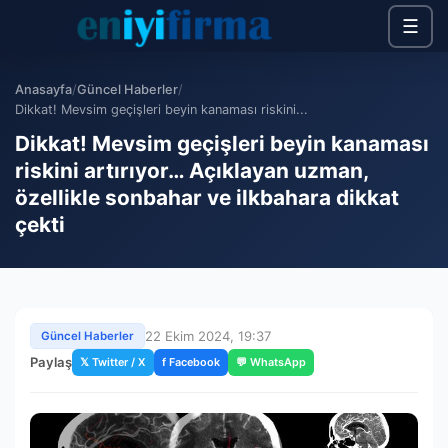
☰
Anasayfa
/
Güncel Haberler
/
Dikkat! Mevsim geçişleri beyin kanaması riskini...
Dikkat! Mevsim geçişleri beyin kanaması
riskini artırıyor… Açıklayan uzman,
özellikle sonbahar ve ilkbahara dikkat
çekti
22 Ekim 2024, 19:37
Güncel Haberler
Paylaş
𝕏 Twitter / X
f Facebook
💬 WhatsApp