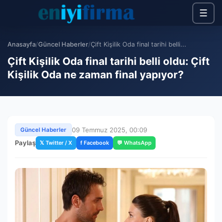
☰
Anasayfa
/
Güncel Haberler
/
Çift Kişilik Oda final tarihi belli...
Çift Kişilik Oda final tarihi belli oldu: Çift
Kişilik Oda ne zaman final yapıyor?
09 Temmuz 2025, 00:09
Güncel Haberler
Paylaş
𝕏 Twitter / X
f Facebook
💬 WhatsApp