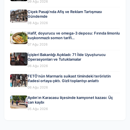
09 Ağu 2026
Çiçek Pasajı’nda Afiş ve Reklam Tartışması
Gündemde
08 Ağu 2026
Hafif, doyurucu ve omega-3 deposu: Fırında limonlu
kuşkonmazlı somon tarifi…
07 Ağu 2026
İçişleri Bakanlığı Açıkladı: 71 İlde Uyuşturucu
Operasyonları ve Tutuklamalar
06 Ağu 2026
FETÖ’nün Marmaris suikast timindeki teröristin
ifadesi ortaya çıktı. Gizli toplantıyı anlattı
06 Ağu 2026
Aydın’ın Karacasu ilçesinde kamyonet kazası: Üç
can kaybı
05 Ağu 2026