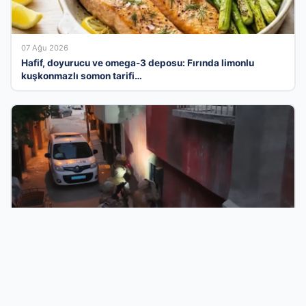
07 Ağu 2026
Hafif, doyurucu ve omega-3 deposu: Fırında limonlu
kuşkonmazlı somon tarifi…
06 Ağu 2026
İçişleri Bakanlığı Açıkladı: 71 İlde Uyuşturucu
Operasyonları ve Tutuklamalar