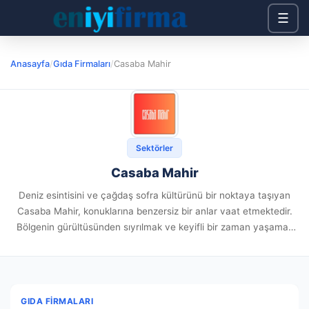
☰
Anasayfa
/
Gıda Firmaları
/
Casaba Mahir
Sektörler
Casaba Mahir
Deniz esintisini ve çağdaş sofra kültürünü bir noktaya taşıyan
Casaba Mahir, konuklarına benzersiz bir anlar vaat etmektedir.
Bölgenin gürültüsünden sıyrılmak ve keyifli bir zaman yaşamak
bekleyenler için dikkatle hazırlanmış bu işletme, her ayrıntıda
profesyonelliği ön...
GIDA FIRMALARI