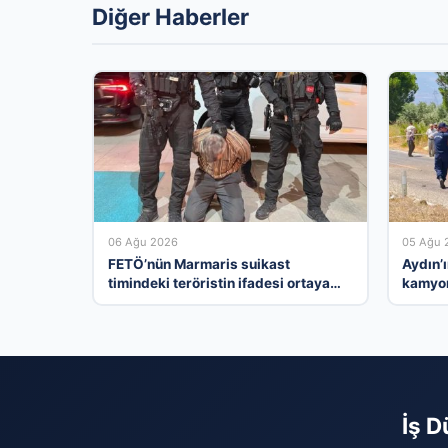
Diğer Haberler
06 Ağu 2026
05 Ağu 
FETÖ’nün Marmaris suikast
Aydın’
timindeki teröristin ifadesi ortaya
kamyon
çıktı. Gizli toplantıyı anlattı
İş D