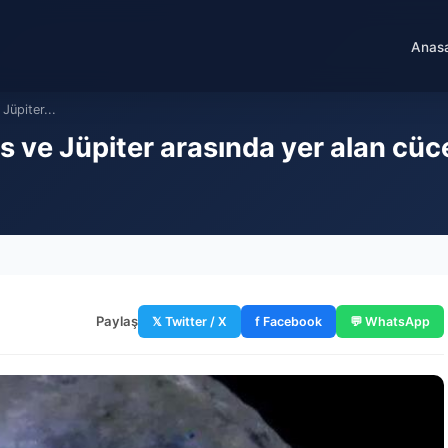
Anas
 Jüpiter...
ars ve Jüpiter arasında yer alan cü
Paylaş
𝕏 Twitter / X
f Facebook
💬 WhatsApp