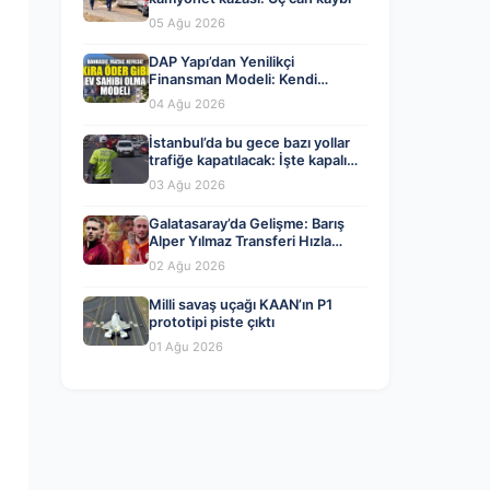
05 Ağu 2026
DAP Yapı’dan Yenilikçi
Finansman Modeli: Kendi
Kendini Ödeyen Evler Ataşehir
04 Ağu 2026
173’te Başladı
İstanbul’da bu gece bazı yollar
trafiğe kapatılacak: İşte kapalı
yollar ve alternatif güzergahlar
03 Ağu 2026
Galatasaray’da Gelişme: Barış
Alper Yılmaz Transferi Hızla
Değişiyor
02 Ağu 2026
Milli savaş uçağı KAAN’ın P1
prototipi piste çıktı
01 Ağu 2026