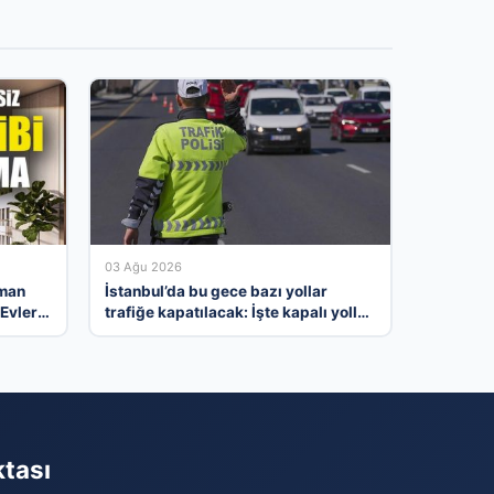
03 Ağu 2026
sman
İstanbul’da bu gece bazı yollar
Evler
trafiğe kapatılacak: İşte kapalı yollar
ve alternatif güzergahlar
ktası