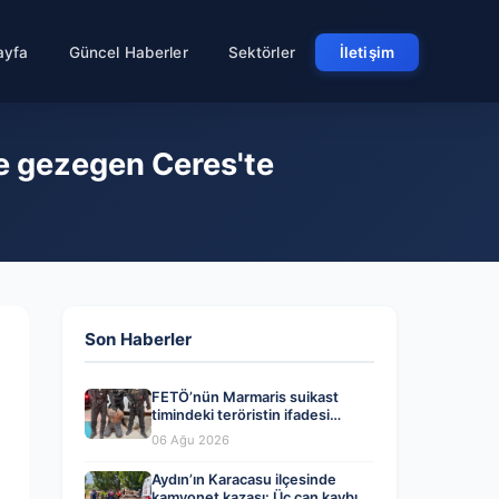
ayfa
Güncel Haberler
Sektörler
İletişim
ce gezegen Ceres'te
Son Haberler
FETÖ’nün Marmaris suikast
timindeki teröristin ifadesi
ortaya çıktı. Gizli toplantıyı
06 Ağu 2026
anlattı
Aydın’ın Karacasu ilçesinde
kamyonet kazası: Üç can kaybı