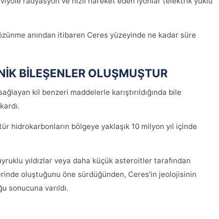
aviyole radyasyon ve hızlı hareket eden iyonlar (elektrik yüklü
özünme anından itibaren Ceres yüzeyinde ne kadar süre
ANİK BİLEŞENLER OLUŞMUŞTUR
 sağlayan kil benzeri maddelerle karıştırıldığında bile
kardı.
tür hidrokarbonların bölgeye yaklaşık 10 milyon yıl içinde
yruklu yıldızlar veya daha küçük asteroitler tarafından
erinde oluştuğunu öne sürdüğünden, Ceres'in jeolojisinin
u sonucuna varıldı.