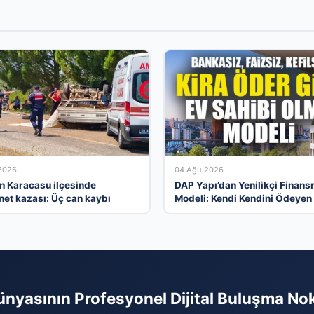
2026
04 Ağu 2026
ın Karacasu ilçesinde
DAP Yapı’dan Yenilikçi Finan
et kazası: Üç can kaybı
Modeli: Kendi Kendini Ödeyen 
Ataşehir 173’te Başladı
ünyasının Profesyonel Dijital Buluşma No