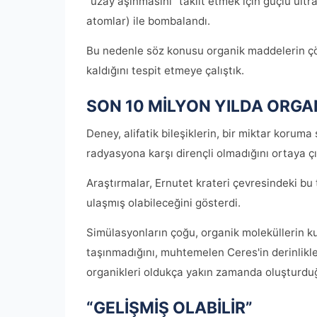
“uzay aşınmasını” taklit etmek için güçlü ultr
atomlar) ile bombalandı.
Bu nedenle söz konusu organik maddelerin ç
kaldığını tespit etmeye çalıştık.
SON 10 MİLYON YILDA ORG
Deney, alifatik bileşiklerin, bir miktar koruma
radyasyona karşı dirençli olmadığını ortaya çı
Araştırmalar, Ernutet krateri çevresindeki bu 
ulaşmış olabileceğini gösterdi.
Simülasyonların çoğu, organik moleküllerin ku
taşınmadığını, muhtemelen Ceres'in derinlikl
organikleri oldukça yakın zamanda oluşturduğ
“GELİŞMİŞ OLABİLİR”