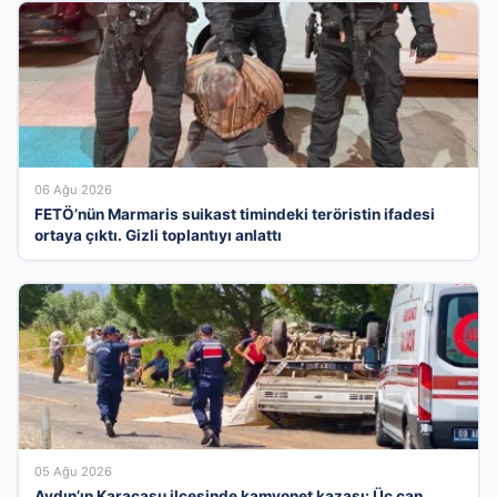
06 Ağu 2026
FETÖ’nün Marmaris suikast timindeki teröristin ifadesi
ortaya çıktı. Gizli toplantıyı anlattı
05 Ağu 2026
Aydın’ın Karacasu ilçesinde kamyonet kazası: Üç can