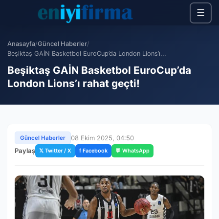
☰
Anasayfa
/
Güncel Haberler
/
Beşiktaş GAİN Basketbol EuroCup’da London Lions’ı...
Beşiktaş GAİN Basketbol EuroCup’da
London Lions’ı rahat geçti!
08 Ekim 2025, 04:50
Güncel Haberler
Paylaş
𝕏 Twitter / X
f Facebook
💬 WhatsApp