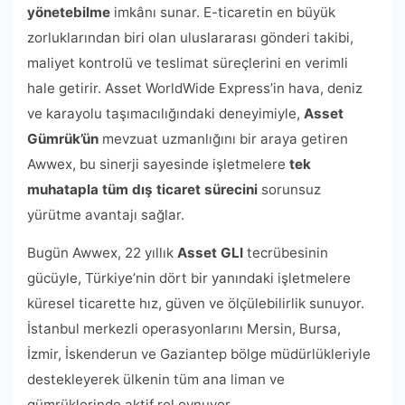
yönetebilme
imkânı sunar. E-ticaretin en büyük
zorluklarından biri olan uluslararası gönderi takibi,
maliyet kontrolü ve teslimat süreçlerini en verimli
hale getirir. Asset WorldWide Express’in hava, deniz
ve karayolu taşımacılığındaki deneyimiyle,
Asset
Gümrük’ün
mevzuat uzmanlığını bir araya getiren
Awwex, bu sinerji sayesinde işletmelere
tek
muhatapla tüm dış ticaret sürecini
sorunsuz
yürütme avantajı sağlar.
Bugün Awwex, 22 yıllık
Asset GLI
tecrübesinin
gücüyle, Türkiye’nin dört bir yanındaki işletmelere
küresel ticarette hız, güven ve ölçülebilirlik sunuyor.
İstanbul merkezli operasyonlarını Mersin, Bursa,
İzmir, İskenderun ve Gaziantep bölge müdürlükleriyle
destekleyerek ülkenin tüm ana liman ve
gümrüklerinde aktif rol oynuyor.