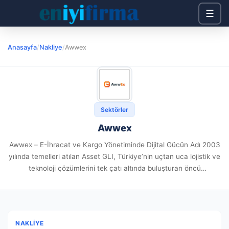
☰
Anasayfa
/
Nakliye
/
Awwex
Sektörler
Awwex
Awwex – E-İhracat ve Kargo Yönetiminde Dijital Gücün Adı 2003
yılında temelleri atılan Asset GLI, Türkiye’nin uçtan uca lojistik ve
teknoloji çözümlerini tek çatı altında buluşturan öncü
yapılarından biridir. Bu güçlü ekosistemin bir parçası olan...
NAKLIYE