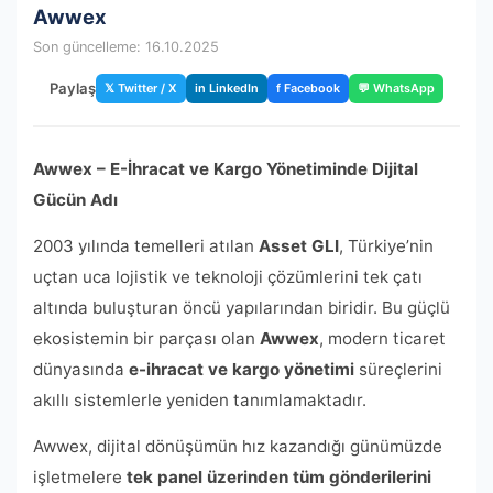
Awwex
Son güncelleme: 16.10.2025
Paylaş
𝕏 Twitter / X
in LinkedIn
f Facebook
💬 WhatsApp
Awwex – E-İhracat ve Kargo Yönetiminde Dijital
Gücün Adı
2003 yılında temelleri atılan
Asset GLI
, Türkiye’nin
uçtan uca lojistik ve teknoloji çözümlerini tek çatı
altında buluşturan öncü yapılarından biridir. Bu güçlü
ekosistemin bir parçası olan
Awwex
, modern ticaret
dünyasında
e-ihracat ve kargo yönetimi
süreçlerini
akıllı sistemlerle yeniden tanımlamaktadır.
Awwex, dijital dönüşümün hız kazandığı günümüzde
işletmelere
tek panel üzerinden tüm gönderilerini