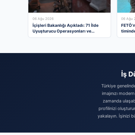
06 Ağu 2026
06 Ağu 
İçişleri Bakanlığı Açıkladı: 71 İlde
FETÖ’n
Uyuşturucu Operasyonları ve
timinde
Tutuklamalar
çıktı. G
İş D
Türkiye genelinde
imajınızı modern
zamanda ulaşabili
profilinizi oluşturu
yakalayın. İşinizi 