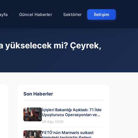
ayfa
Güncel Haberler
Sektörler
İletişim
sa yükselecek mi? Çeyrek,
Son Haberler
İçişleri Bakanlığı Açıkladı: 71 İlde
Uyuşturucu Operasyonları ve
Tutuklamalar
06 Ağu 2026
FETÖ’nün Marmaris suikast
timindeki teröristin ifadesi