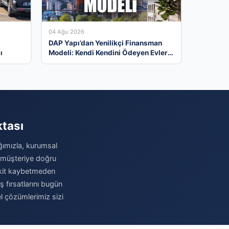
04 Ağu 2026
DAP Yapı’dan Yenilikçi Finansman
ı
Modeli: Kendi Kendini Ödeyen Evler
Ataşehir 173’te Başladı
ktası
ağımızla, kurumsal
u müşteriye doğru
 Vakit kaybetmeden
iş fırsatlarını bugün
el çözümlerimiz sizi