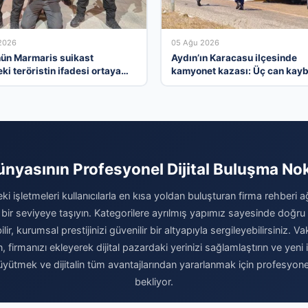
2026
05 Ağu 2026
ün Marmaris suikast
Aydın’ın Karacasu ilçesinde
ki teröristin ifadesi ortaya
kamyonet kazası: Üç can kayb
izli toplantıyı anlattı
ünyasının Profesyonel Dijital Buluşma No
ki işletmeleri kullanıcılarla en kısa yoldan buluşturan firma rehberi 
 bir seviyeye taşıyın. Kategorilere ayrılmış yapımız sayesinde doğr
r, kurumsal prestijinizi güvenilir bir altyapıyla sergileyebilirsiniz.
n, firmanızı ekleyerek dijital pazardaki yerinizi sağlamlaştırın ve yeni 
büyütmek ve dijitalin tüm avantajlarından yararlanmak için profesyon
bekliyor.