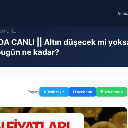
Anas
ANLI ||...
DA CANLI || Altın düşecek mi yok
 bugün ne kadar?
Paylaş
𝕏 Twitter / X
f Facebook
💬 WhatsApp