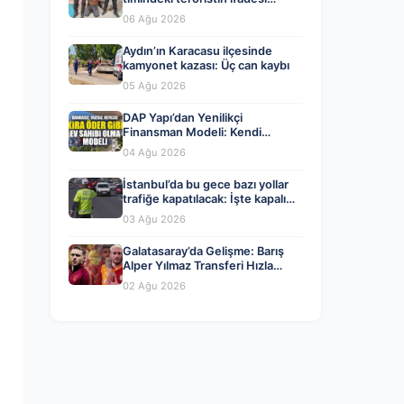
ortaya çıktı. Gizli toplantıyı
06 Ağu 2026
anlattı
Aydın’ın Karacasu ilçesinde
kamyonet kazası: Üç can kaybı
05 Ağu 2026
DAP Yapı’dan Yenilikçi
Finansman Modeli: Kendi
Kendini Ödeyen Evler Ataşehir
04 Ağu 2026
173’te Başladı
İstanbul’da bu gece bazı yollar
trafiğe kapatılacak: İşte kapalı
yollar ve alternatif güzergahlar
03 Ağu 2026
Galatasaray’da Gelişme: Barış
Alper Yılmaz Transferi Hızla
Değişiyor
02 Ağu 2026