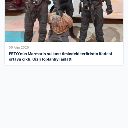
06 Ağu 2026
FETÖ’nün Marmaris suikast timindeki teröristin ifadesi
ortaya çıktı. Gizli toplantıyı anlattı
İş Dünyasının Profesyonel Dijital Buluşma
Noktası
Türkiye genelindeki işletmeleri kullanıcılarla en kısa yoldan
buluşturan firma rehberi ağımızla, kurumsal imajınızı modern
bir seviyeye taşıyın. Kategorilere ayrılmış yapımız sayesinde