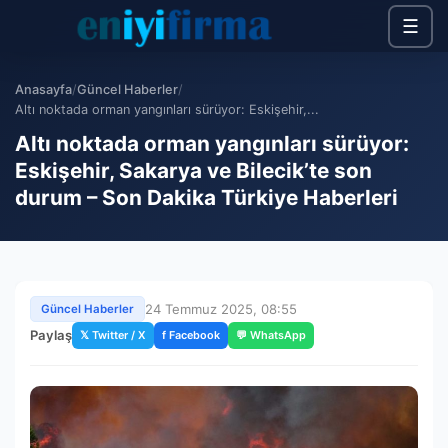
☰
Anasayfa
/
Güncel Haberler
/
Altı noktada orman yangınları sürüyor: Eskişehir,...
Altı noktada orman yangınları sürüyor:
Eskişehir, Sakarya ve Bilecik’te son
durum – Son Dakika Türkiye Haberleri
24 Temmuz 2025, 08:55
Güncel Haberler
Paylaş
𝕏 Twitter / X
f Facebook
💬 WhatsApp