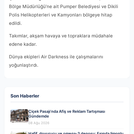
Bölge Müdürlüğü’ne ait Pumper Belediyesi ve Dikili
Polis Helikopterleri ve Kamyonları bölgeye hitap
edildi.
Takımlar, akşam havaya ve topraklara müdahale
edene kadar.
Dünya ekipleri Air Darkness ile çalışmalarını
yoğunlaştırdı.
Son Haberler
Çiçek Pasajı’nda Afiş ve Reklam Tartışması
Gündemde
08 Ağu 2026
Hafif, doyurucu ve omega-3 deposu: Fırında limonlu