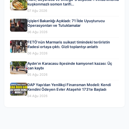
kuşkonmazlı somon tarifi…
07 Ağu 2026
İçişleri Bakanlığı Açıkladı: 71 İlde Uyuşturucu
Operasyonları ve Tutuklamalar
06 Ağu 2026
FETÖ’nün Marmaris suikast timindeki teröristin
ifadesi ortaya çıktı. Gizli toplantıyı anlattı
06 Ağu 2026
Aydın’ın Karacasu ilçesinde kamyonet kazası: Üç
can kaybı
05 Ağu 2026
DAP Yapı’dan Yenilikçi Finansman Modeli: Kendi
Kendini Ödeyen Evler Ataşehir 173’te Başladı
04 Ağu 2026