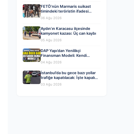
FETÖ’nün Marmaris suikast
timindeki teröristin ifadesi
ortaya çıktı. Gizli toplantıyı
06 Ağu 2026
anlattı
Aydın’ın Karacasu ilçesinde
kamyonet kazası: Üç can kaybı
05 Ağu 2026
DAP Yapı’dan Yenilikçi
Finansman Modeli: Kendi
Kendini Ödeyen Evler Ataşehir
04 Ağu 2026
173’te Başladı
İstanbul’da bu gece bazı yollar
trafiğe kapatılacak: İşte kapalı
yollar ve alternatif güzergahlar
03 Ağu 2026