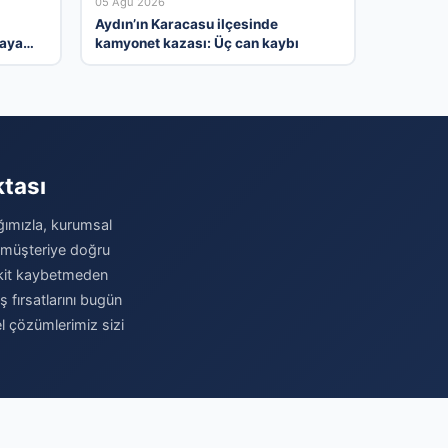
05 Ağu 2026
Aydın’ın Karacasu ilçesinde
taya
kamyonet kazası: Üç can kaybı
ktası
ağımızla, kurumsal
u müşteriye doğru
 Vakit kaybetmeden
iş fırsatlarını bugün
el çözümlerimiz sizi