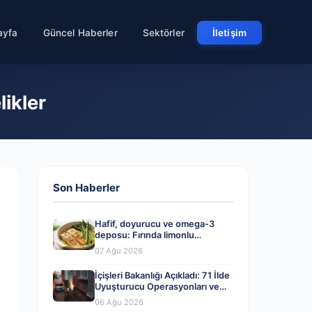
ayfa
Güncel Haberler
Sektörler
İletişim
ikler
Son Haberler
Hafif, doyurucu ve omega-3
deposu: Fırında limonlu
kuşkonmazlı somon tarifi…
07 Ağu 2026
İçişleri Bakanlığı Açıkladı: 71 İlde
Uyuşturucu Operasyonları ve
Tutuklamalar
06 Ağu 2026