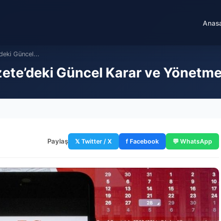
Anas
eki Güncel...
te’deki Güncel Karar ve Yönetmel
Paylaş
𝕏 Twitter / X
f Facebook
💬 WhatsApp