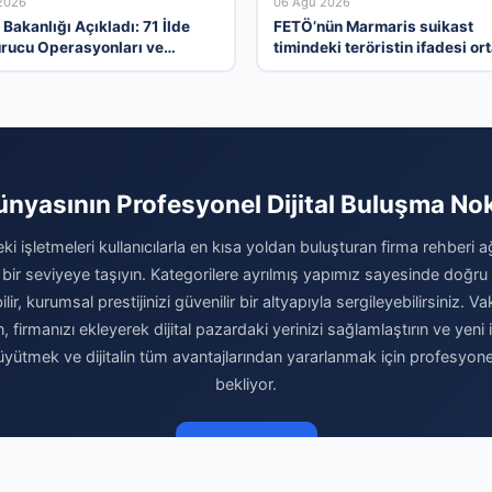
2026
06 Ağu 2026
i Bakanlığı Açıkladı: 71 İlde
FETÖ’nün Marmaris suikast
rucu Operasyonları ve
timindeki teröristin ifadesi or
amalar
çıktı. Gizli toplantıyı anlattı
ünyasının Profesyonel Dijital Buluşma No
ki işletmeleri kullanıcılarla en kısa yoldan buluşturan firma rehberi 
 bir seviyeye taşıyın. Kategorilere ayrılmış yapımız sayesinde doğr
r, kurumsal prestijinizi güvenilir bir altyapıyla sergileyebilirsiniz.
n, firmanızı ekleyerek dijital pazardaki yerinizi sağlamlaştırın ve yeni 
büyütmek ve dijitalin tüm avantajlarından yararlanmak için profesyon
bekliyor.
Firma Ekle