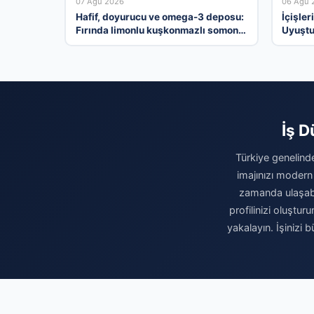
07 Ağu 2026
06 Ağu 
Hafif, doyurucu ve omega-3 deposu:
İçişler
Fırında limonlu kuşkonmazlı somon
Uyuştu
tarifi…
Tutukl
İş D
Türkiye genelinde
imajınızı modern
zamanda ulaşabili
profilinizi oluşturu
yakalayın. İşinizi 