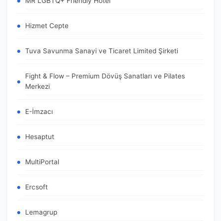
MR LGBTQ+ Friendly Hotel
Hizmet Cepte
Tuva Savunma Sanayi ve Ticaret Limited Şirketi
Fight & Flow – Premium Dövüş Sanatları ve Pilates
Merkezi
E-İmzacı
Hesaptut
MultiPortal
Ercsoft
Lemagrup