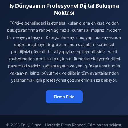
İş Dünyasının Profesyonel Dijital Buluşma
Noktası
Türkiye genelindeki işletmeleri kullanıcılarla en kısa yoldan
buluşturan firma rehberi ağımızla, kurumsal imajınızı modern
bir seviyeye taşıyın. Kategorilere ayrılmış yapımız sayesinde
doğru müşteriye doğru zamanda ulaşabilir, kurumsal
prestijinizi güvenilir bir altyapıyla sergileyebilirsiniz. Vakit
kaybetmeden profilinizi oluşturun, firmanızı ekleyerek dijital
pazardaki yerinizi sağlamlaştırın ve yeni iş fırsatlarını bugün
yakalayın. İşinizi büyütmek ve dijitalin tüm avantajlarından
yararlanmak için profesyonel çözümlerimiz sizi bekliyor.
Firma Ekle
© 2026 En İyi Firma - Ücretsiz Firma Rehberi. Tüm hakları saklıdır.