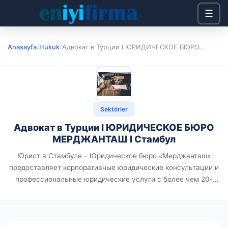
☰
Anasayfa
/
Hukuk
/
Адвокат в Турции I ЮРИДИЧЕСКОЕ БЮРО...
Sektörler
Адвокат в Турции I ЮРИДИЧЕСКОЕ БЮРО
МЕРДЖАНТАШ I Стамбул
Юрист в Стамбуле – Юридическое бюро «Мерджанташ»
предоставляет корпоративные юридические консультации и
профессиональные юридические услуги с более чем 20-
летним опытом работы на национальной и международной
арене. Стамбул – крупнейший город Турции, а также
культурный, торговый...